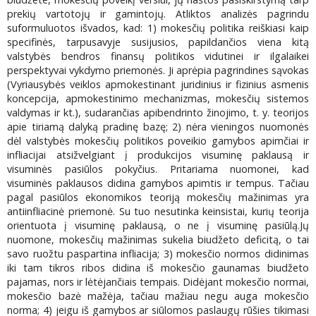
prekių vartotojų ir gamintojų. Atliktos analizės pagrindu
suformuluotos išvados, kad: 1) mokesčių politika reiškiasi kaip
specifinės, tarpusavyje susijusios, papildančios viena kitą
valstybės bendros finansų politikos vidutinei ir ilgalaikei
perspektyvai vykdymo priemonės. Ji aprėpia pagrindines sąvokas
(Vyriausybės veiklos apmokestinant juridinius ir fizinius asmenis
koncepcija, apmokestinimo mechanizmas, mokesčių sistemos
valdymas ir kt.), sudarančias apibendrinto žinojimo, t. y. teorijos
apie tiriamą dalyką pradinę bazę; 2) nėra vieningos nuomonės
dėl valstybės mokesčių politikos poveikio gamybos apimčiai ir
infliacijai atsižvelgiant į produkcijos visuminę paklausą ir
visuminės pasiūlos pokyčius. Pritariama nuomonei, kad
visuminės paklausos didina gamybos apimtis ir tempus. Tačiau
pagal pasiūlos ekonomikos teoriją mokesčių mažinimas yra
antiinfliacinė priemonė. Su tuo nesutinka keinsistai, kurių teorija
orientuota į visuminę paklausą, o ne į visuminę pasiūlą.Jų
nuomone, mokesčių mažinimas sukelia biudžeto deficitą, o tai
savo ruožtu paspartina infliacija; 3) mokesčio normos didinimas
iki tam tikros ribos didina iš mokesčio gaunamas biudžeto
pajamas, nors ir lėtėjančiais tempais. Didėjant mokesčio normai,
mokesčio bazė mažėja, tačiau mažiau negu auga mokesčio
norma; 4) jeigu iš gamybos ar siūlomos paslaugų rūšies tikimasi