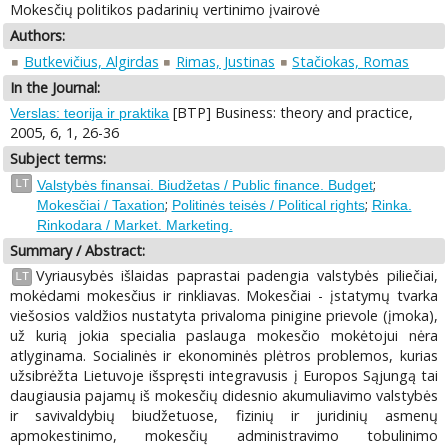
Mokesčių politikos padarinių vertinimo įvairovė
Authors:
Butkevičius, Algirdas
Rimas, Justinas
Stačiokas, Romas
In the Journal:
[BTP] Business: theory and practice,
Verslas: teorija ir praktika
2005, 6, 1, 26-36
Subject terms:
;
LT
Valstybės finansai. Biudžetas / Public finance. Budget
;
;
Mokesčiai / Taxation
Politinės teisės / Political rights
Rinka.
Rinkodara / Market. Marketing.
Summary / Abstract:
Vyriausybės išlaidas paprastai padengia valstybės piliečiai,
LT
mokėdami mokesčius ir rinkliavas. Mokesčiai - įstatymų tvarka
viešosios valdžios nustatyta privaloma pinigine prievole (įmoka),
už kurią jokia specialia paslauga mokesčio mokėtojui nėra
atlyginama. Socialinės ir ekonominės plėtros problemos, kurias
užsibrėžta Lietuvoje išspręsti integravusis į Europos Sąjungą tai
daugiausia pajamų iš mokesčių didesnio akumuliavimo valstybės
ir savivaldybių biudžetuose, fizinių ir juridinių asmenų
apmokestinimo, mokesčių administravimo tobulinimo