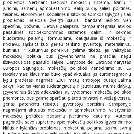
problemos. Vertinant Lietuvos mokesčių sistemą, fizinių ir
juridinių asmenų apmokestinimo realią būklę, šalies politinės,
teisinės, ekonominės, socialinės ir kitokios aplinkos sąlygos į šias
problemas neleidžia žvelgti siaurai, bandant ieškoti vien
specifinių požymių. Lietuva palaipsniui tampa integralia atviros
pasaulinės socioekonominės sistemos dalimi, ir sėkmės
biudžetinių pajamų, formuojamų daugiausia iš mokesčių ir
rinkliavų, sąskaita kuo geriau tenkinti gyventojų materialinius,
buitinius ir kultūrinius poreikius galima tikėtis, jei valstybės
mokesčių politika bus įgyvendinama ne prasčiau negu
išsivysčiusiose pasaulio šalyse. Derybose dėl Lietuvos narystės
Europos Sąjungoje, mokesčių politikos vienodinimo su ES
reikalavimais klausimas buvo ypač aktualus. Jis eurointegraciniu
lygiu pradėtas nagrinėti 2001 metų antrojoje pusėje.Galima
sakyti, kad tai vienas sudėtingiausių ir jautriausių mums dalykų.
Įgyvendinus šalyje adekvačias KS vykdomos mokesčių politikos
priemones, bus galima sparčiau plėtoti privatinį ir viešąjį verstą,
geriau patenkinti teisėtus gyventojų poreikius. Straipsnyje
nagrinėjami aktualūs mokesčių ir apmokestinimo, valstybinės
mokesčių politikos padarinių įvertinimo klausimai. Autoriai
pagrindžia savo supratimą apie mokesčių politikos įgyvendinimo
kliūtis ir kylančias problemas, mokestinių pajamų akumuliavimą
biudžete, mokesčių poveikį verslui, jų naštos pasiskirstymą tarp