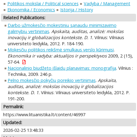
Politikos mokslai / Political sciences
Vadyba / Management
Ekonomika / Economics
Istorija / History
Related Publications:
Darbo užmokesčio mokestinių sąnaudų minimizavimo
galimybių vertinimas
.
Apskaita, auditas, analizė: mokslas
inovacijų ir globalizacijos kontekste. D. 1.
Vilnius: Vilniaus
universiteto leidykla, 2012. P. 184-190.
Mokesčių politikos reikšmė smulkaus verslo kūrimuisi
.
Ekonomika ir vadyba: aktualijos ir perspektyvos
2009, 2 (15),
57-64.
Nacionalinio biudžeto išlaidų planavimas: monografija
. Vilnius :
Technika, 2009. 246 p.
Pelno mokesčio pokyčių poreikio vertinimas
.
Apskaita,
auditas, analizė: mokslas inovacijų ir globalizacijos
kontekste. D. 1.
Vilnius: Vilniaus universiteto leidykla, 2012. P.
191-200.
Permalink:
https://www.lituanistika.lt/content/46997
Updated:
2026-02-25 13:48:33