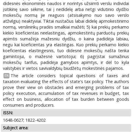
didesnės ekonominės naudos ir norintys užsiimti verslu individai
įsitikinę savo sėkme, tai į nedidelę arba netgi vidutinio dydžio
mokesčių normą jie reaguos (atsisakymo nuo savo verslo
atžvilgiu) neaktyviai. Tiktai nustačius labai didelę apmokestinimo
normą, verslininkų pradės smalkiai mažėti; 5) kai prekių perkamo
kiekio koeficientas neelastingas, apmokestintų parduotų prekių
apimtis sumažėja mažesniu dydžiu, o kaina padidėja labiau,
negu kai koeficientas yra elastingas. Kuo prekių perkamo kiekio
koeficientas elastingesnis, tuo didesnė mokesčių našta tenka
gamintojui, o mažesnė vartotojui; 6) pagrįstai sumažinus
mokesčių tarifus, padidėja gamybos apimtys, ir dėl to kyla
valstybės ir vietos savivaldybių biudžetų mokestinės pajamos.
The article considers topical questions of taxes and
EN
taxation evaluating the effects of state's tax policy. The authors
prove their view on obstacles and emerging problems of tax
policy execution, accumulation of tax revenues in budget, tax
effect on business, allocation of tax burden between goods
consumers and producers.
ISSN:
1648-0627; 1822-4202
Subject area: