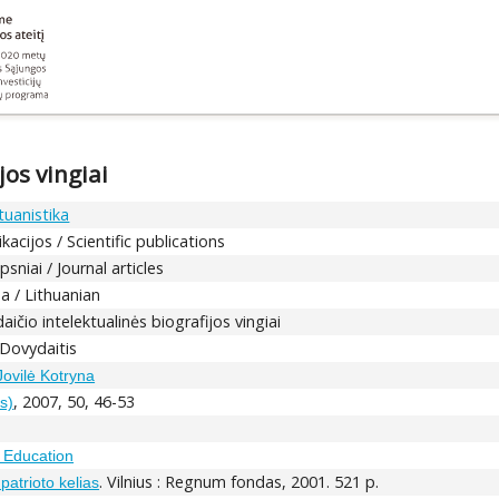
os vingiai
tuanistika
kacijos / Scientific publications
psniai / Journal articles
ba / Lithuanian
ičio intelektualinės biografijos vingiai
 Dovydaitis
Jovilė Kotryna
, 2007, 50, 46-53
s)
/ Education
. Vilnius : Regnum fondas, 2001. 521 p.
atrioto kelias