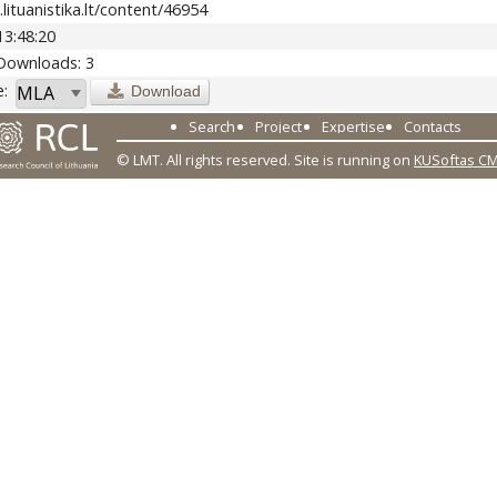
lituanistika.lt/content/46954
13:48:20
Downloads: 3
:
Download
Search
Project
Expertise
Contacts
© LMT. All rights reserved.
Site is running on
KUSoftas C