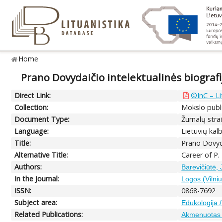
Home
Prano Dovydaičio intelektualinės biografij
Direct Link:
©InC – Li
Collection:
Mokslo publi
Document Type:
Žurnalų strai
Language:
Lietuvių kal
Title:
Prano Dovyda
Alternative Title:
Career of P.
Authors:
Barevičiūtė, 
In the Journal:
Logos (Vilniu
ISSN:
0868-7692
Subject area:
Edukologija 
Related Publications:
Akmenuotas p