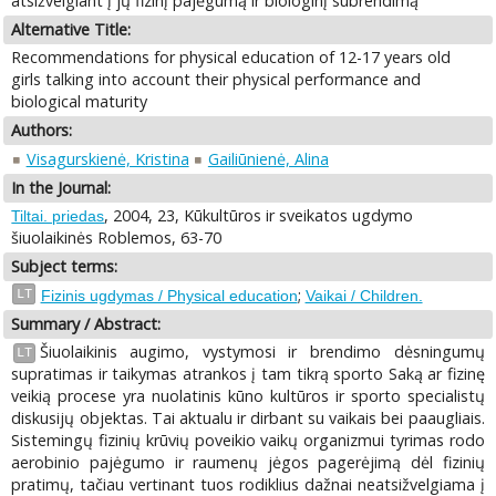
atsižvelgiant į jų fizinį pajėgumą ir biologinį subrendimą
Alternative Title:
Recommendations for physical education of 12-17 years old
girls talking into account their physical performance and
biological maturity
Authors:
Visagurskienė, Kristina
Gailiūnienė, Alina
In the Journal:
, 2004, 23, Kūkultūros ir sveikatos ugdymo
Tiltai. priedas
šiuolaikinės Roblemos, 63-70
Subject terms:
;
LT
Fizinis ugdymas / Physical education
Vaikai / Children.
Summary / Abstract:
Šiuolaikinis augimo, vystymosi ir brendimo dėsningumų
LT
supratimas ir taikymas atrankos į tam tikrą sporto Saką ar fizinę
veikią procese yra nuolatinis kūno kultūros ir sporto specialistų
diskusijų objektas. Tai aktualu ir dirbant su vaikais bei paaugliais.
Sistemingų fizinių krūvių poveikio vaikų organizmui tyrimas rodo
aerobinio pajėgumo ir raumenų jėgos pagerėjimą dėl fizinių
pratimų, tačiau vertinant tuos rodiklius dažnai neatsižvelgiama į