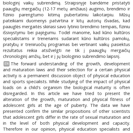
biologinį vaikų subrendimą. Straipsnyje bandėme pristatyti
paauglių mergaičių (12-17 metų amžiaus) augimo, brendimo ir
fizinio parengtumo kitimą pubertatiniu laikotarpiu. Mūsų
pateikiami duomenys patvirtina ir kitų autorių išvadas, kad
paauglės mergaitės skiriasi savo lytinio brendimo tempais, fiziniu
išsivystymu bei pajėgumu. Todėl manome, kad kūno kultūros
specialistams ir treneriams sudarant kūno kultūros pamokų,
pratybų ir treniruočių programas bei vertinant vaikų pasiektus
rezultatus reikia atsižvelgti ne tik į paauglių mergaičių
chronologinį amžių, bet ir į jų biologinio subrendimo laipsnį.
The forward understanding of the growth, development
EN
and maturation laws and their selection for a certain physical
activity is a permanent discussion object of physical education
and sports specialists. While studying of the impact of physical
loads on a child's organism the biological maturity is often
disregarded. In this article we have tried to present the
alteration of the growth, maturation and physical fitness of
adolescent girls at the age of puberty. The data we have
presented confirm the similar propositions of other scientists
that adolescent girls differ in the rate of sexual maturation and
in the level of both physical development and capacity.
Therefore in our opinion, physical education specialists and