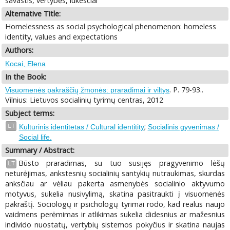
savastis, vertybės, lūkesčiai
Alternative Title:
Homelessness as social psychological phenomenon: homeless
identity, values and expectations
Authors:
Kocai, Elena
In the Book:
. P. 79-93..
Visuomenės pakraščių žmonės: praradimai ir viltys
Vilnius: Lietuvos socialinių tyrimų centras, 2012
Subject terms:
;
LT
Kultūrinis identitetas / Cultural identitity
Socialinis gyvenimas /
Social life.
Summary / Abstract:
Būsto praradimas, su tuo susijęs pragyvenimo lėšų
LT
neturėjimas, ankstesnių socialinių santykių nutraukimas, skurdas
anksčiau ar vėliau pakerta asmenybės socialinio aktyvumo
motyvus, sukelia nusivylimą, skatina pasitraukti į visuomenės
pakraštį. Sociologų ir psichologų tyrimai rodo, kad realus naujo
vaidmens perėmimas ir atlikimas sukelia didesnius ar mažesnius
individo nuostatų, vertybių sistemos pokyčius ir skatina naujas