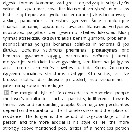
elgesio formas. Manome, kad greta objektyvių ir subjektyvūs
veiksniai - tapatumas, savasties klausimai, vertybinės nuostatos
ir kt, - ir jų tarpusavio sąveika turi lemiamos įtakos benamystę ir
atskirtį patiriančios asmenybės genezei. Šioje publikacijoje
tiriamas benamių tapatumas, savasties klausimai, vertybinės
nuostatos, pagalbos bei gyvenimo ateities lūkesčiai. Mūsų
tyrimas atskleidžia, kad svarbiausia benamių žmonių problema -
nepripažinimas ydingos benamės aplinkos ir nenoras iš jos
ištrūkti. Benamio vaidmens priėmimas, prisitaikymas prie
benamio gyvenimo sąlygų, pesimistinis požiūris į ateitį,
motyvacijos stoka keisti savo gyvenimą, tam tikros naujai įgytos
arba turėtos asmeninės savybės padeda šiems žmonėms
išgyventi socialinės struktūros užribyje. Kita vertus, visi šie
bruožai skatina dar didesnę jų atskirtį nuo visuomenės ir
įsitvirtinimą socialiniame dugne.
The marginal style of life consolidates in homeless people
EN
the loser's peculiarities, such as passivity, indifference towards
themselves and surrounding people. Such negative peculiarities
depend on the duration of their homelessness and their place of
residence. The longer is the period of vagabondage of the
person and the more asocial is his style of life, the more
strongly above-mentioned peculiarities of a homeless person