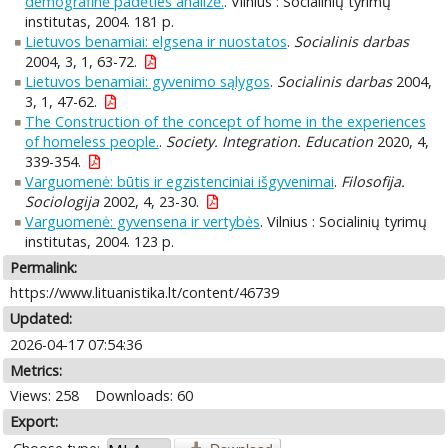
demografinė padėties analizė.
. Vilnius : Socialinių tyrimų
institutas, 2004. 181 p.
Lietuvos benamiai: elgsena ir nuostatos
.
Socialinis darbas
2004, 3, 1, 63-72.
Lietuvos benamiai: gyvenimo sąlygos
.
Socialinis darbas
2004,
3, 1, 47-62.
The Construction of the concept of home in the experiences
of homeless people.
.
Society. Integration. Education
2020, 4,
339-354.
Varguomenė: būtis ir egzistenciniai išgyvenimai
.
Filosofija.
Sociologija
2002, 4, 23-30.
Varguomenė: gyvensena ir vertybės
. Vilnius : Socialinių tyrimų
institutas, 2004. 123 p.
Permalink:
https://www.lituanistika.lt/content/46739
Updated:
2026-04-17 07:54:36
Metrics:
Views: 258
Downloads: 60
Export: