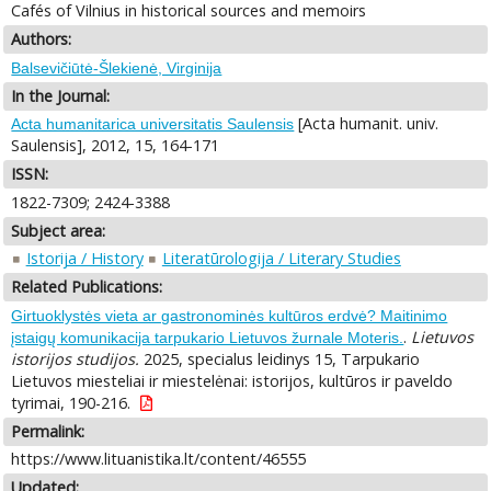
Cafés of Vilnius in historical sources and memoirs
Authors:
Balsevičiūtė-Šlekienė, Virginija
In the Journal:
[Acta humanit. univ.
Acta humanitarica universitatis Saulensis
Saulensis], 2012, 15, 164-171
ISSN:
1822-7309; 2424-3388
Subject area:
Istorija / History
Literatūrologija / Literary Studies
Related Publications:
Girtuoklystės vieta ar gastronominės kultūros erdvė? Maitinimo
.
Lietuvos
įstaigų komunikacija tarpukario Lietuvos žurnale Moteris.
istorijos studijos.
2025, specialus leidinys 15, Tarpukario
Lietuvos miesteliai ir miestelėnai: istorijos, kultūros ir paveldo
tyrimai, 190-216.
Permalink:
https://www.lituanistika.lt/content/46555
Updated: