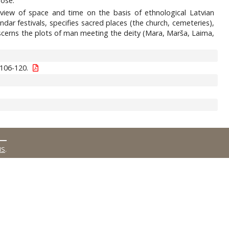
uose.
 view of space and time on the basis of ethnological Latvian
dar festivals, specifies sacred places (the church, cemeteries),
 discerns the plots of man meeting the deity (Mara, Marša, Laima,
106-120.
MS
.