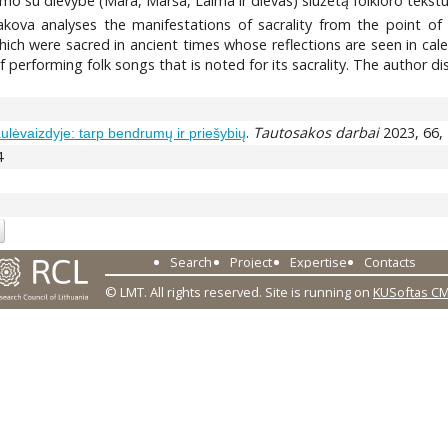
kimo su dievybe (Mara, Marša, Laima ir dievas) siužetą folkloro tekst
akova analyses the manifestations of sacrality from the point of
ch were sacred in ancient times whose reflections are seen in calen
 of performing folk songs that is noted for its sacrality. The author
.
Tautosakos darbai
2023, 66, 
saulėvaizdyje: tarp bendrumų ir priešybių
4
Search
Project
Expertise
Contacts
© LMT. All rights reserved.
Site is running on
KUSoftas C