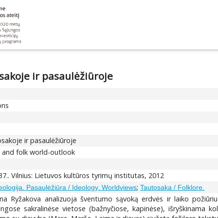
akoje ir pasaulėžiūroje
ons
sakoje ir pasaulėžiūroje
e and folk world-outlook
37.. Vilnius: Lietuvos kultūros tyrimų institutas, 2012
;
eologija. Pasaulėžiūra / Ideology. Worldviews
Tautosaka / Folklore.
ana Ryžakova analizuoja šventumo sąvoką erdvės ir laiko požiūriu
ngose sakralinėse vietose (bažnyčiose, kapinėse), išryškinama ko