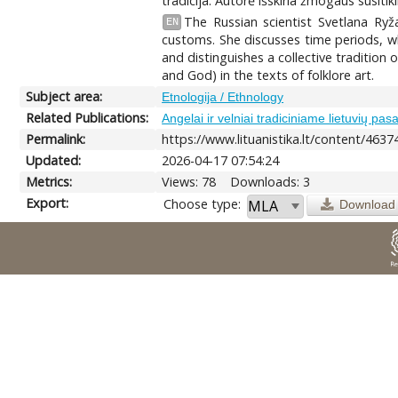
tradicija. Autorė išskiria žmogaus susiti
The Russian scientist Svetlana Ryž
EN
customs. She discusses time periods, whi
and distinguishes a collective tradition
and God) in the texts of folklore art.
Subject area:
Etnologija / Ethnology
Related Publications:
Angelai ir velniai tradiciniame lietuvių pa
Permalink:
https://www.lituanistika.lt/content/4637
Updated:
2026-04-17 07:54:24
Metrics:
Views: 78
Downloads: 3
Export:
Choose type:
Download