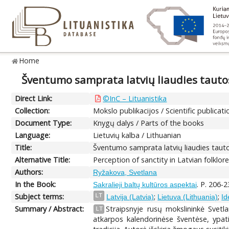
Home
Šventumo samprata latvių liaudies tautos
Direct Link:
©InC – Lituanistika
Collection:
Mokslo publikacijos / Scientific publicati
Document Type:
Knygų dalys / Parts of the books
Language:
Lietuvių kalba / Lithuanian
Title:
Šventumo samprata latvių liaudies tauto
Alternative Title:
Perception of sanctity in Latvian folklor
Authors:
Ryžakova, Svetlana
In the Book:
. P. 206-2
Sakralieji baltų kultūros aspektai
Subject terms:
;
;
LT
Latvija (Latvia)
Lietuva (Lithuania)
Id
Summary / Abstract:
Straipsnyje rusų mokslininkė Svetl
LT
atkarpos kalendorinėse šventėse, ypati