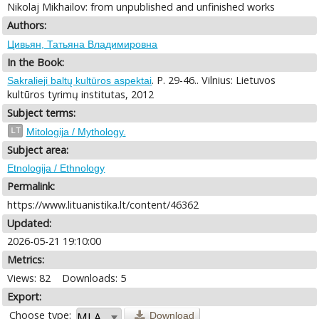
Nikolaj Mikhailov: from unpublished and unfinished works
Authors:
Цивьян, Татьяна Владимировна
In the Book:
. P. 29-46.. Vilnius: Lietuvos
Sakralieji baltų kultūros aspektai
kultūros tyrimų institutas, 2012
Subject terms:
LT
Mitologija / Mythology.
Subject area:
Etnologija / Ethnology
Permalink:
https://www.lituanistika.lt/content/46362
Updated:
2026-05-21 19:10:00
Metrics:
Views: 82
Downloads: 5
Export:
Choose type:
Download