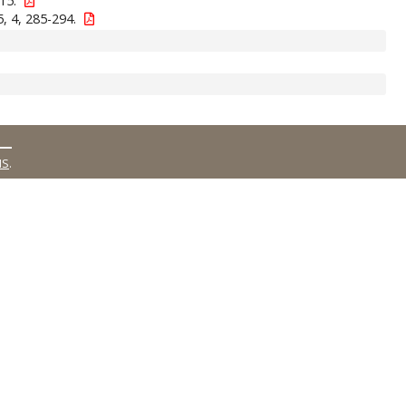
15.
, 4, 285-294.
MS
.