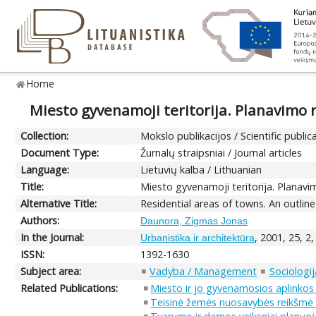
Home
Miesto gyvenamoji teritorija. Planavim
Collection:
Mokslo publikacijos / Scientific public
Document Type:
Žurnalų straipsniai / Journal articles
Language:
Lietuvių kalba / Lithuanian
Title:
Miesto gyvenamoji teritorija. Plana
Alternative Title:
Residential areas of towns. An outline
Authors:
Daunora, Zigmas Jonas
In the Journal:
, 2001, 25, 2
Urbanistika ir architektūra
ISSN:
1392-1630
Subject area:
Vadyba / Management
Sociologij
Related Publications:
Miesto ir jo gyvenamosios aplinkos
Teisinė žemės nuosavybės reikšmė t