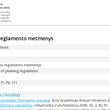
o reglamento metmenys
ations
vimo reglamento metmenys
 of planning regulations
, 71-79, 111
a / Sociology
 sisteminio formavimo principai
.
Acta Academiae Artium Vilnensis
20
eritorijų planavimui
.
Urbanistika ir architektūra
2009, 33, 2, 82-91.