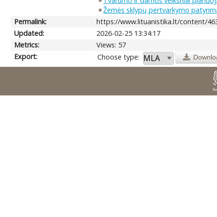
Tvarumo ir darnos veiksniai planuoj
Žemės sklypų pertvarkymo patyrimas
Permalink:
https://www.lituanistika.lt/content/4
Updated:
2026-02-25 13:34:17
Metrics:
Views: 57
Export:
Choose type:
Downlo