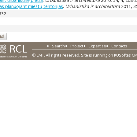
ant urbanistinę plėtrą
.
Urbanistika ir architektūra
2010, 34, 4, 208-2
 planuojant miestų teritorijas
.
Urbanistika ir architektūra
2011, 35
6332
ad
Search
Project
Expertise
Contacts
© LMT. All rights reserved.
Site is running on
KUSoftas C