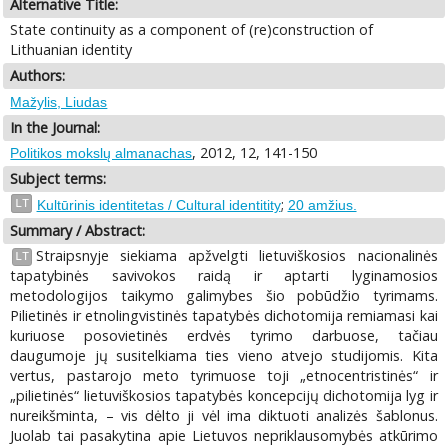
Alternative Title:
State continuity as a component of (re)construction of
Lithuanian identity
Authors:
Mažylis, Liudas
In the Journal:
, 2012, 12, 141-150
Politikos mokslų almanachas
Subject terms:
;
LT
Kultūrinis identitetas / Cultural identitity
20 amžius.
Summary / Abstract:
Straipsnyje siekiama apžvelgti lietuviškosios nacionalinės
LT
tapatybinės savivokos raidą ir aptarti lyginamosios
metodologijos taikymo galimybes šio pobūdžio tyrimams.
Pilietinės ir etnolingvistinės tapatybės dichotomija remiamasi kai
kuriuose posovietinės erdvės tyrimo darbuose, tačiau
daugumoje jų susitelkiama ties vieno atvejo studijomis. Kita
vertus, pastarojo meto tyrimuose toji „etnocentristinės“ ir
„pilietinės“ lietuviškosios tapatybės koncepcijų dichotomija lyg ir
nureikšminta, – vis dėlto ji vėl ima diktuoti analizės šablonus.
Juolab tai pasakytina apie Lietuvos nepriklausomybės atkūrimo