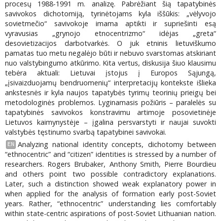
procesų 1988-1991 m. analizę. Pabrėžiant šią tapatybinės
savivokos dichotomiją, tyrinėtojams kyla iššūkis: „vėlyvojo
sovietmečio“ savivokoje imama aptikti ir supriešinti esą
vyravusias „grynojo etnocentrizmo“ idėjas „greta“
desovietizacijos darbotvarkės. O juk etninis lietuviškumo
pamatas tuo metu negalėjo būti ir nebuvo svarstomas atskiriant
nuo valstybingumo atkūrimo. Kita vertus, diskusija šiuo klausimu
tebėra aktuali: Lietuvai įstojus į Europos Sąjungą,
„įsivaizduojamų bendruomenių“ interpretacijų kontekste išlieka
ankstesnės ir kyla naujos tapatybės tyrimų teorinių prieigų bei
metodologinės problemos. Lyginamasis požiūris – paralelės su
tapatybinės savivokos konstravimu artimoje posovietinėje
Lietuvos kaimynystėje – įgalina persvarstyti ir naujai suvokti
valstybės tęstinumo svarbą tapatybinei savivokai.
Analyzing national identity concepts, dichotomy between
EN
“ethnocentric” and “citizen” identities is stressed by a number of
researchers. Rogers Brubaker, Anthony Smith, Pierre Bourdieu
and others point two possible contradictory explanations.
Later, such a distinction showed weak explanatory power in
when applied for the analysis of formation early post-Soviet
years. Rather, “ethnocentric” understanding lies comfortably
within state-centric aspirations of post-Soviet Lithuanian nation.