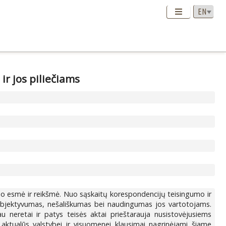
ir jos piliečiams
o esmė ir reikšmė. Nuo sąskaitų korespondencijų teisingumo ir
objektyvumas, nešališkumas bei naudingumas jos vartotojams.
u neretai ir patys teisės aktai prieštarauja nusistovėjusiems
ktualūs valstybei ir visuomenei klausimai nagrinėjami šiame