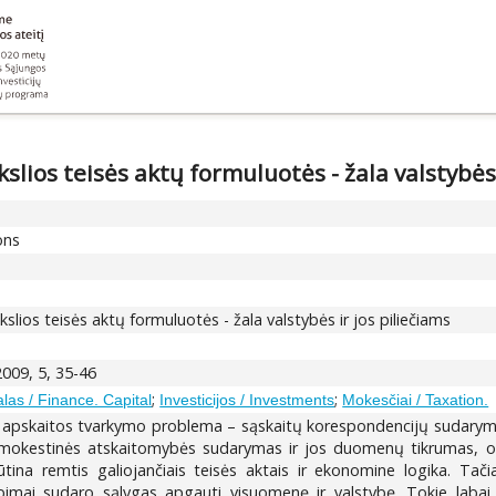
lios teisės aktų formuluotės - žala valstybės 
ons
slios teisės aktų formuluotės - žala valstybės ir jos piliečiams
2009, 5, 35-46
;
;
alas / Finance. Capital
Investicijos / Investments
Mokesčiai / Taxation.
o apskaitos tvarkymo problema – sąskaitų korespondencijų sudarym
ir mokestinės atskaitomybės sudarymas ir jos duomenų tikrumas, 
ina remtis galiojančiais teisės aktais ir ekonomine logika. Tačia
ai sudaro sąlygas apgauti visuomenę ir valstybę. Tokie labai a