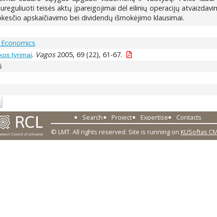
sureguliuoti teisės aktų įpareigojimai dėl eilinių operacijų atvaizdav
kesčio apskaičiavimo bei dividendų išmokėjimo klausimai.
 Economics
.
Vagos
2005, 69 (22), 61-67.
kos tyrimai
6
Search
Project
Expertise
Contacts
© LMT. All rights reserved.
Site is running on
KUSoftas C