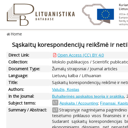
Home
Sąskaitų korespondencijų reikšmė ir netiks
Direct Link:
Open Access (CC) BY 4.0
Collection:
Mokslo publikacijos / Scientific publicati
Document Type:
Žurnalų straipsniai / Journal articles
Language:
Lietuvių kalba / Lithuanian
Title:
Sąskaitų korespondencijų reikšmė ir netik
Authors:
Valužis, Kostas
In the Journal:
, 
Buhalterinės apskaitos teorija ir praktika
Subject terms:
;
LT
Apskaita / Accounting
Finansai. Kapit
Summary / Abstract:
Straipsnyje nagrinėjama pagrindini
LT
teisėtumo priklauso visos finansinės 
Sudarant sąskaitų korespondencijas būt
ekonominiams dėsniams, net nepastebim