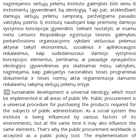
nagrinėjamos viešųjų pirkimų instituto galimybės būti vienu iš
instrumentų įgyvendinant šią ideologiją. Taip pat, atskleidžiant
darniųjų viešųjų pirkimų sampratą, peržvelgiama pasaulio
valstybių patirtis šį institutą naudojant kaip priemonę darniojo
vystymosi koncepcijai įgyvendinti. Siekiant nustatyti, ar esamu
metu Lietuvos Respublikoje egzistuoja teisinės galimybės
perkančiosioms organizacijoms vykdant viešuosius pirkimus
aktyviai taikyti ekonominius, socialinius ir aplinkosaugos
reikalavimus, kaip sudedamuosius darniojo vystymosi
koncepcijos elementus, įvertinama, ar pasaulyje vyraujančios
ideologijos įgyvendinimas yra skatinamas mūsų valstybės,
nagrinėjama, kaip galiojantys nacionalinės teisės programiniai
dokumentai ir teisės normų aktai reglamentuoja darnumo
reikalavimų taikymą viešųjų pirkimų srityje.
Sustainable development is universal ideology, which must
EN
be implemented in all areas of public life. Public procurement is
a universal procedure for purchasing the products required for
the subjects of public administration. As a social system this
institute is being influenced by various factors of its
environments, but at the same time it may also influence the
same elements. That's why the public procurement worldwide is
accepted as a public policy tool. The implementation of