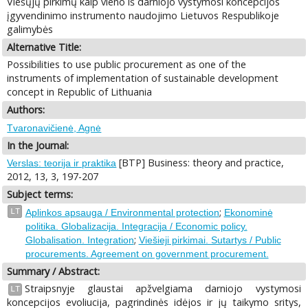
Viešųjų pirkimų kaip vieno iš darniojo vystymosi koncepcijos
įgyvendinimo instrumento naudojimo Lietuvos Respublikoje
galimybės
Alternative Title:
Possibilities to use public procurement as one of the
instruments of implementation of sustainable development
concept in Republic of Lithuania
Authors:
Tvaronavičienė, Agnė
In the Journal:
[BTP] Business: theory and practice,
Verslas: teorija ir praktika
2012, 13, 3, 197-207
Subject terms:
;
LT
Aplinkos apsauga / Environmental protection
Ekonominė
politika. Globalizacija. Integracija / Economic policy.
;
Globalisation. Integration
Viešieji pirkimai. Sutartys / Public
procurements. Agreement on government procurement.
Summary / Abstract:
Straipsnyje glaustai apžvelgiama darniojo vystymosi
LT
koncepcijos evoliucija, pagrindinės idėjos ir jų taikymo sritys,