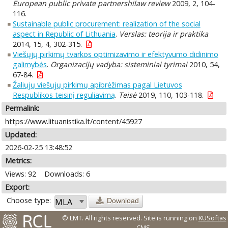
European public private partnershilaw review
2009, 2, 104-
116.
Sustainable public procurement: realization of the social
aspect in Republic of Lithuania
.
Verslas: teorija ir praktika
2014, 15, 4, 302-315.
Viešųjų pirkimų tvarkos optimizavimo ir efektyvumo didinimo
galimybės
.
Organizacijų vadyba: sisteminiai tyrimai
2010, 54,
67-84.
Žaliųjų viešųjų pirkimų apibrėžimas pagal Lietuvos
Respublikos teisinį reguliavimą
.
Teisė
2019, 110, 103-118.
Permalink:
https://www.lituanistika.lt/content/45927
Updated:
2026-02-25 13:48:52
Metrics:
Views: 92
Downloads: 6
Export:
Choose type:
Download
© LMT. All rights reserved.
Site is running on
KUSoftas
CMS
.