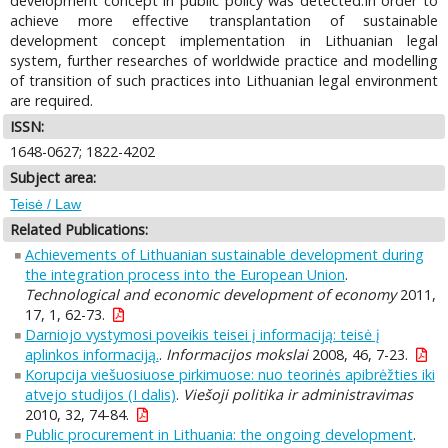
development concept in public policy was detected.In order to
achieve more effective transplantation of sustainable
development concept implementation in Lithuanian legal
system, further researches of worldwide practice and modelling
of transition of such practices into Lithuanian legal environment
are required.
ISSN:
1648-0627; 1822-4202
Subject area:
Teisė / Law
Related Publications:
Achievements of Lithuanian sustainable development during
the integration process into the European Union
.
Technological and economic development of economy
2011,
17, 1, 62-73.
Darniojo vystymosi poveikis teisei į informaciją: teisė į
aplinkos informaciją.
.
Informacijos mokslai
2008, 46, 7-23.
Korupcija viešuosiuose pirkimuose: nuo teorinės apibrėžties iki
atvejo studijos (I dalis)
.
Viešoji politika ir administravimas
2010, 32, 74-84.
Public procurement in Lithuania: the ongoing development
.