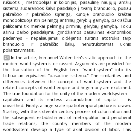
rūšiuotis į metropolijas ir kolonijas, pasaulinę naujųjų amžių
sistemą sudarančios šalys pasidalijo į tvarią branduolio, pusiau
pakraščio ir pakraščio sąrangą, kurioje branduolio kraštai
monopolizuoja itin pelningą antrinių gėrybių gamybą, pakraščiui
palikdami tik menkai pelningų pirminių gėrybių gamybą. Tokiu
ašiniu darbo pasidalijimu grindžiamos pasaulinės ekonomikos
padarinys – nepaliaujamai didėjantis turtinis atotrūkis tarp
branduolio ir pakraščio šalių, nenutrūkstamas ūkinis
poliarizavimasis.
In the article, Immanuel Wallerstein’s static approach to the
EN
modern world-system is discussed. Arguments are provided for
the translation of the English term “world-system” into its
Lithuanian equivalent “pasaulinė sistema.” The similarities and
differences between the concept of world-system and the
related concepts of world-empire and hegemony are explained.
The true foundation for the unity of the modern worldsystem –
capitalism and its endless accumulation of capital – is
unearthed. Finally, a large-scale spatiotemporal picture is drawn.
Starting with the sixteenth-century process of colonization and
the subsequent establishment of metropolitan and peripheral
trade relations, the country members of the modern
worldsystem develop a type of axial division of labor. This