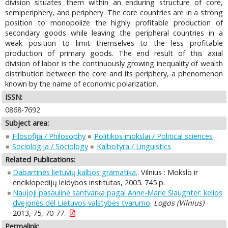
division situates them within an enduring structure of core,
semiperiphery, and periphery. The core countries are in a strong
position to monopolize the highly profitable production of
secondary goods while leaving the peripheral countries in a
weak position to limit themselves to the less profitable
production of primary goods. The end result of this axial
division of labor is the continuously growing inequality of wealth
distribution between the core and its periphery, a phenomenon
known by the name of economic polarization.
ISSN:
0868-7692
Subject area:
Filosofija / Philosophy
Politikos mokslai / Political sciences
Sociologija / Sociology
Kalbotyra / Linguistics
Related Publications:
Dabartinės lietuvių kalbos gramatika.
. Vilnius : Mokslo ir
enciklopedijų leidybos institutas, 2005. 745 p.
Naujoji pasaulinė santvarka pagal Anne-Marie Slaughter: kelios
dvejonės dėl Lietuvos valstybės tvarumo
.
Logos (Vilnius)
2013, 75, 70-77.
Permalink: