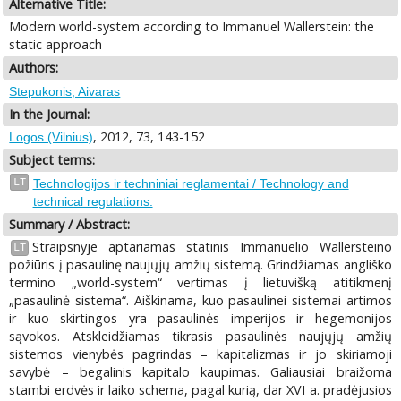
Alternative Title:
Modern world-system according to Immanuel Wallerstein: the
static approach
Authors:
Stepukonis, Aivaras
In the Journal:
, 2012, 73, 143-152
Logos (Vilnius)
Subject terms:
LT
Technologijos ir techniniai reglamentai / Technology and
technical regulations.
Summary / Abstract:
Straipsnyje aptariamas statinis Immanuelio Wallersteino
LT
požiūris į pasaulinę naujųjų amžių sistemą. Grindžiamas angliško
termino „world-system“ vertimas į lietuvišką atitikmenį
„pasaulinė sistema“. Aiškinama, kuo pasaulinei sistemai artimos
ir kuo skirtingos yra pasaulinės imperijos ir hegemonijos
sąvokos. Atskleidžiamas tikrasis pasaulinės naujųjų amžių
sistemos vienybės pagrindas – kapitalizmas ir jo skiriamoji
savybė – begalinis kapitalo kaupimas. Galiausiai braižoma
stambi erdvės ir laiko schema, pagal kurią, dar XVI a. pradėjusios