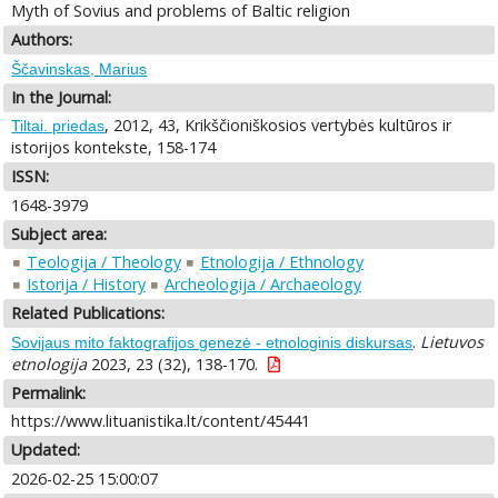
Myth of Sovius and problems of Baltic religion
Authors:
Ščavinskas, Marius
In the Journal:
, 2012, 43, Krikščioniškosios vertybės kultūros ir
Tiltai. priedas
istorijos kontekste, 158-174
ISSN:
1648-3979
Subject area:
Teologija / Theology
Etnologija / Ethnology
Istorija / History
Archeologija / Archaeology
Related Publications:
.
Lietuvos
Sovijaus mito faktografijos genezė - etnologinis diskursas
etnologija
2023, 23 (32), 138-170.
Permalink:
https://www.lituanistika.lt/content/45441
Updated:
2026-02-25 15:00:07