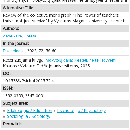
monografijos "Mokytojų galia: klestėti, ne tik išgyventi" recenzija
Alternative Title:
Review of the collective monograph "The Power of teachers:
thrive, not just survive" by Vytautas Magnus University scientists
Authors:
Žadeikaitė, Loreta
In the Journal:
, 2025, 72, 56-60
Psichologija
Recenzuojama knyga:
Mokytojų galia: klestėti, ne tik išgyventi
Kaunas : Vytauto Didžiojo universitetas, 2025.
DOI:
10.15388/Psichol.2025.72.4
ISSN:
1392-0359; 2345-0061
Subject area:
Edukologija / Education
Psichologija / Psychology
Sociologija / Sociology
Permalink: