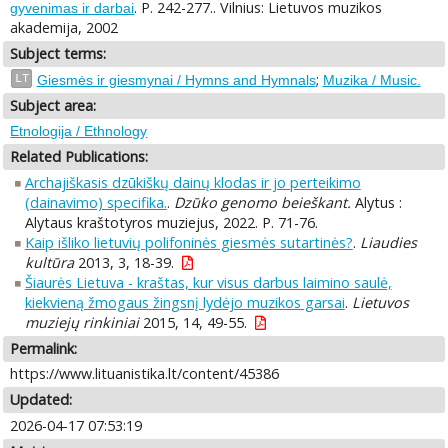
. P. 242-277.. Vilnius: Lietuvos muzikos
gyvenimas ir darbai
akademija, 2002
Subject terms:
;
LT
Giesmės ir giesmynai / Hymns and Hymnals
Muzika / Music.
Subject area:
Etnologija / Ethnology
Related Publications:
Archajiškasis dzūkiškų dainų klodas ir jo perteikimo
(dainavimo) specifika.
.
Dzūko genomo beieškant.
Alytus :
Alytaus kraštotyros muziejus, 2022. P. 71-76.
Kaip išliko lietuvių polifoninės giesmės sutartinės?
.
Liaudies
kultūra
2013, 3, 18-39.
Šiaurės Lietuva - kraštas, kur visus darbus laimino saulė,
kiekvieną žmogaus žingsnį lydėjo muzikos garsai
.
Lietuvos
muziejų rinkiniai
2015, 14, 49-55.
Permalink:
https://www.lituanistika.lt/content/45386
Updated:
2026-04-17 07:53:19