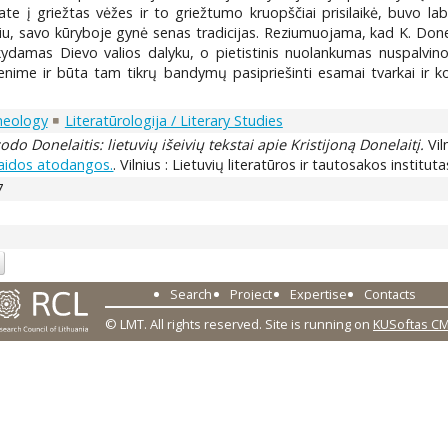
e į griežtas vėžes ir to griežtumo kruopščiai prisilaikė, buvo lab
ilgiu, savo kūryboje gynė senas tradicijas. Reziumuojama, kad K. D
aikydamas Dievo valios dalyku, o pietistinis nuolankumas nuspalvin
nime ir būta tam tikrų bandymų pasipriešinti esamai tvarkai ir ko
heology
Literatūrologija / Literary Studies
odo Donelaitis: lietuvių išeivių tekstai apie Kristijoną Donelaitį.
Vil
klaidos atodangos.
. Vilnius : Lietuvių literatūros ir tautosakos institut
7
Search
Project
Expertise
Contacts
© LMT. All rights reserved.
Site is running on
KUSoftas C