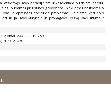
ai atsidavęs savo parapijiniam ir kasdieniam buitiniam darbui,
onelaitis, būdamas pietistines galvosenos, niekuomet nesidomėjo
o visas jo aprašytas socialines problemas. Teigiama, kad nors
voti su ja, savo kūryboje jis propagavo visišką paklusnumą ir
nius: Aidai, 2001. P. 219-259.
as, 2023. 210 p.
MS
.