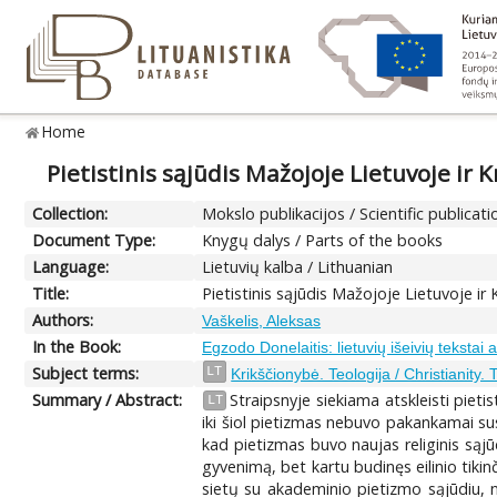
Home
Pietistinis sąjūdis Mažojoje Lietuvoje ir K
Collection:
Mokslo publikacijos / Scientific publicati
Document Type:
Knygų dalys / Parts of the books
Language:
Lietuvių kalba / Lithuanian
Title:
Pietistinis sąjūdis Mažojoje Lietuvoje ir 
Authors:
Vaškelis, Aleksas
In the Book:
Egzodo Donelaitis: lietuvių išeivių tekstai a
Subject terms:
LT
Krikščionybė. Teologija / Christianity.
Summary / Abstract:
Straipsnyje siekiama atskleisti pietis
LT
iki šiol pietizmas nebuvo pakankamai sus
kad pietizmas buvo naujas religinis sąjū
gyvenimą, bet kartu budinęs eilinio tiki
sietų su akademinio pietizmo sąjūdiu, n