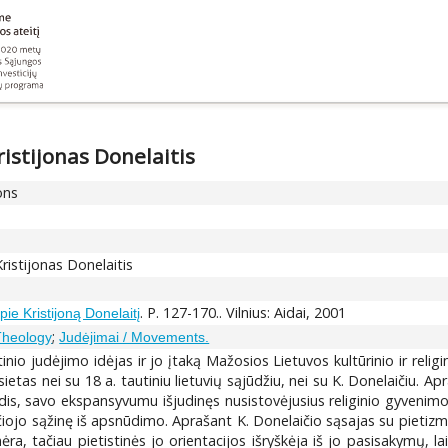
ristijonas Donelaitis
ons
Kristijonas Donelaitis
. P. 127-170.. Vilnius: Aidai, 2001
pie Kristijoną Donelaitį
;
 Theology
Judėjimai / Movements.
tinio judėjimo idėjas ir jo įtaką Mažosios Lietuvos kultūrinio ir religi
ietas nei su 18 a. tautiniu lietuvių sąjūdžiu, nei su K. Donelaičiu. 
dis, savo ekspansyvumu išjudinęs nusistovėjusius religinio gyvenimo 
nčiojo sąžinę iš apsnūdimo. Aprašant K. Donelaičio sąsajas su pietizm
ėra, tačiau pietistinės jo orientacijos išryškėja iš jo pasisakymų,