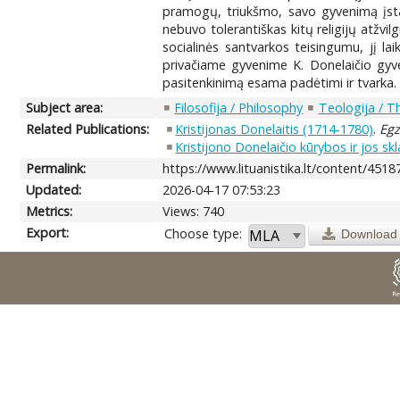
pramogų, triukšmo, savo gyvenimą įstat
nebuvo tolerantiškas kitų religijų atžv
socialinės santvarkos teisingumu, jį l
privačiame gyvenime K. Donelaičio gyve
pasitenkinimą esama padėtimi ir tvarka.
Subject area:
Filosofija / Philosophy
Teologija / T
Related Publications:
Kristijonas Donelaitis (1714-1780)
.
Egz
Kristijono Donelaičio kūrybos ir jos s
Permalink:
https://www.lituanistika.lt/content/4518
Updated:
2026-04-17 07:53:23
Metrics:
Views: 740
Export:
Choose type:
Download