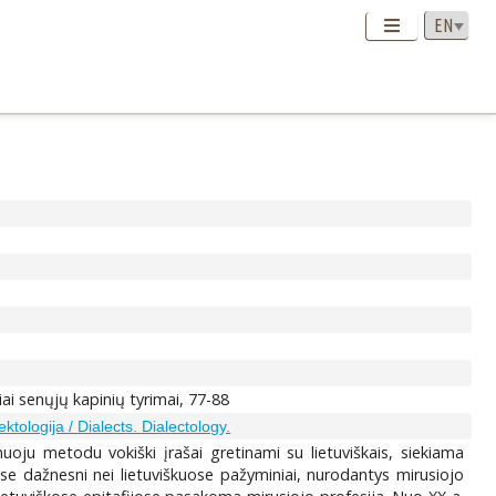
iai senųjų kapinių tyrimai, 77-88
ektologija / Dialects. Dialectology.
uoju metodu vokiški įrašai gretinami su lietuviškais, siekiama
uose dažnesni nei lietuviškuose pažyminiai, nurodantys mirusiojo