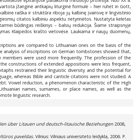
ietuviškose epitafijose pasakoma mirusiojo profesija. Nuo XX a.
vartota įžanginė antkapių liturginė formulė – hier ruhet in Gott,
binė raiška ir struktūra riboja jų kalbinę įvairovę ir lingvistinio
 giesmių citatos kalbiniu aspektu netyrinėtos. Nustatyta keletas
armei būdingas reiškinys – balsių redukcija. Šiame straipsnyje
irstymas Klaipėdos krašto vietovėse. Laukiama ir naujų duomenų,
criptions are compared to Lithuanian ones on the basis of the
 The analysis of inscriptions on German tombstones showed that,
ily members were used more frequently. The profession of the
 the constructions of extended appositions were less frequent,
phs restrained their linguistic diversity and the potential for
nguage, whereas Bible and canticle citations were not studied. A
iebt. Vowel reduction, a phenomenon characteristic of the High
f Lithuanian names, surnames, or place names, as well as the
mote linguistic research.
en über Litauen und deutsch-litauische Beziehungen
2008,
ltūros paveldas.
Vilnius: Vilniaus universiteto leidykla, 2006. P.