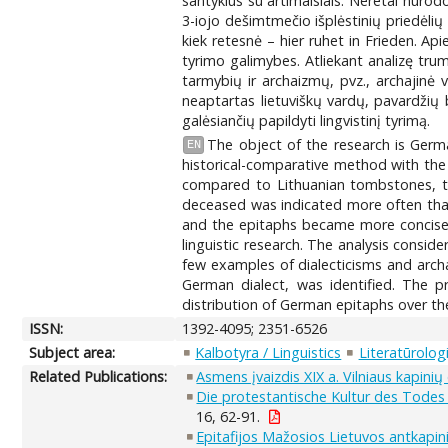
santykius su artimaisiais. Neretai nuro
3-iojo dešimtmečio išplėstinių priedėlių 
kiek retesnė – hier ruhet in Frieden. Apie
tyrimo galimybes. Atliekant analizę trum
tarmybių ir archaizmų, pvz., archajinė 
neaptartas lietuviškų vardų, pavardžių 
galėsiančių papildyti lingvistinį tyrimą.
The object of the research is Germ
EN
historical-comparative method with the 
compared to Lithuanian tombstones, th
deceased was indicated more often than 
and the epitaphs became more concise. L
linguistic research. The analysis consid
few examples of dialecticisms and archa
German dialect, was identified. The p
distribution of German epitaphs over th
ISSN:
1392-4095; 2351-6526
Subject area:
Kalbotyra / Linguistics
Literatūrologi
Related Publications:
Asmens įvaizdis XIX a. Vilniaus kapinių
Die protestantische Kultur des Todes
16, 62-91.
Epitafijos Mažosios Lietuvos antkapin