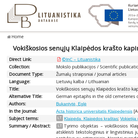
Home
Vokiškosios senųjų Klaipėdos krašto kapin
Direct Link:
©InC – Lituanistika
Collection:
Mokslo publikacijos / Scientific publicati
Document Type:
Žurnalų straipsniai / Journal articles
Language:
Lietuvių kalba / Lithuanian
Title:
Vokiškosios senųjų Klaipėdos krašto kapi
Alternative Title:
German epitaphs in the old cemeteries of
Authors:
Bukantytė, Eglė
In the Journal:
[A
Acta historica universitatis Klaipedensis
Subject terms:
;
LT
Klaipėda. Klaipėdos kraštas
Vokietij
Summary / Abstract:
Tyrimo objektas – vokiškosios Klaip
LT
atskleisti tekstologinius ir lingvistini