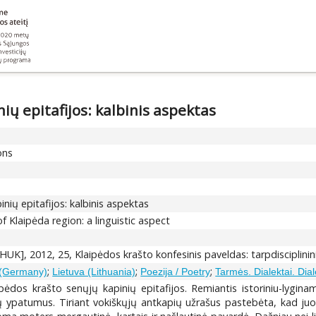
ių epitafijos: kalbinis aspektas
ons
nių epitafijos: kalbinis aspektas
 Klaipėda region: a linguistic aspect
HUK], 2012, 25, Klaipėdos krašto konfesinis paveldas: tarpdisciplinin
;
;
;
a (Germany)
Lietuva (Lithuania)
Poezija / Poetry
Tarmės. Dialektai. Dial
ėdos krašto senųjų kapinių epitafijos. Remiantis istoriniu-lyginam
us jų ypatumus. Tiriant vokiškųjų antkapių užrašus pastebėta, kad j