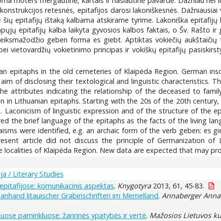
doma moters mergautinė, kartais ir našlautinė pavardė. Dažniau nei l
konstrukcijos retesnės, epitafijos darosi lakoniškesnės. Dažniausiai 
 šių epitafijų ištaką kalbama atskirame tyrime. Lakoniška epitafijų kal
pųjų epitafijų kalba laikyta gyvosios kalbos faktais, o Šv. Rašto ir
veiksmažodžio geben forma es giebt. Aptiktas vokiečių aukštaičių t
bei vietovardžių vokietinimo principas ir vokiškų epitafijų pasisk
an epitaphs in the old cemeteries of Klaipėda Region. German ins
aim of disclosing their textological and linguistic characteristics.
e attributes indicating the relationship of the deceased to fam
in Lithuanian epitaphs. Starting with the 20s of the 20th century,
aconicism of linguistic expression and of the structure of the epita
ered the brief language of the epitaphs as the facts of the living la
isms were identified, e.g. an archaic form of the verb geben: es g
resent article did not discuss the principle of Germanization o
e localities of Klaipėda Region. New data are expected that may pro
ja / Literary Studies
 epitafijose: komunikacinis aspektas
.
Knygotyra
2013, 61, 45-83.
 anhand litauischer Grabinschriften im Memelland
.
Annaberger Annal
iuose paminkluose: žanrinės ypatybės ir vertė
.
Mažosios Lietuvos ku