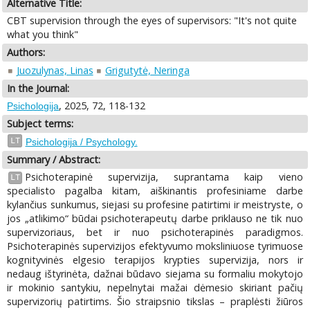
Alternative Title:
CBT supervision through the eyes of supervisors: "It's not quite
what you think"
Authors:
Juozulynas, Linas
Grigutytė, Neringa
In the Journal:
, 2025, 72, 118-132
Psichologija
Subject terms:
LT
Psichologija / Psychology.
Summary / Abstract:
Psichoterapinė supervizija, suprantama kaip vieno
LT
specialisto pagalba kitam, aiškinantis profesiniame darbe
kylančius sunkumus, siejasi su profesine patirtimi ir meistryste, o
jos „atlikimo“ būdai psichoterapeutų darbe priklauso ne tik nuo
supervizoriaus, bet ir nuo psichoterapinės paradigmos.
Psichoterapinės supervizijos efektyvumo moksliniuose tyrimuose
kognityvinės elgesio terapijos krypties supervizija, nors ir
nedaug ištyrinėta, dažnai būdavo siejama su formaliu mokytojo
ir mokinio santykiu, nepelnytai mažai dėmesio skiriant pačių
supervizorių patirtims. Šio straipsnio tikslas – praplėsti žiūros