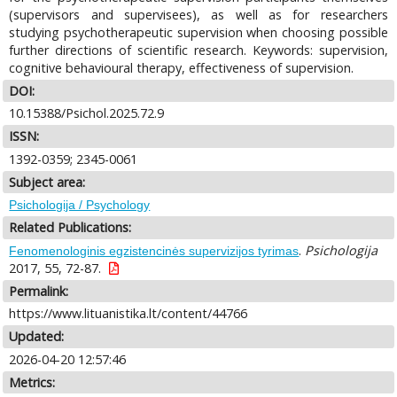
(supervisors and supervisees), as well as for researchers
studying psychotherapeutic supervision when choosing possible
further directions of scientific research. Keywords: supervision,
cognitive behavioural therapy, effectiveness of supervision.
DOI:
10.15388/Psichol.2025.72.9
ISSN:
1392-0359; 2345-0061
Subject area:
Psichologija / Psychology
Related Publications:
.
Psichologija
Fenomenologinis egzistencinės supervizijos tyrimas
2017, 55, 72-87.
Permalink:
https://www.lituanistika.lt/content/44766
Updated:
2026-04-20 12:57:46
Metrics: