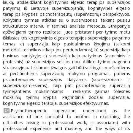
lauką, atskleidžiant kognityvinės elgesio terapijos supervizijos
patyrimą iš Lietuvoje supervizuojančių kognityvinės elgesio
terapijos krypties psichoterapeutų (supervizorių) perspektyvos.
Kokybinis tyrimas atliktas su 6 supervizoriais taikant pusiau
struktūruoto interviu ir teminės analizės metodus. Straipsnyje
apžvelgiami tyrimo rezultatai, juos pristatant per tyrimo metu
iškilusias tris kognityvinės elgesio terapijos supervizijos patyrimo
temas: a) supervizija kaip pasidalinimas žinojimu (taikomi
metodai, technikos ir kaip jos perduodamos); b) supervizija kaip
buvimas santykyje; c) supervizija kaip patyrimas (asmeninis ir
profesinis) už supervizijos sesijos ribų. Atlikto tyrimo pagrindu
straipsnyje pateikiamos įžvalgos gali būti vertingos ruošiantiems
ar peržiūrintiems supervizorių mokymo programas, patiems
psichoterapinės supervizijos dalyviams (supervizoriams ir
supervizuojamiesiems), taip pat psichoterapinę superviziją
tyrinėjantiems mokslininkams – renkantis galimas tolesnes
mokslinių tyrimų kryptis. Pagrindiniai žodžiai: supervizija,
kognityvinė elgesio terapija, supervizijos efektyvumas.
Psychotherapeutic supervision, understood as the
EN
assistance of one specialist to another in explaining the
difficulties arising in professional work, is associated with
professional experience and mastery, and the ways of its