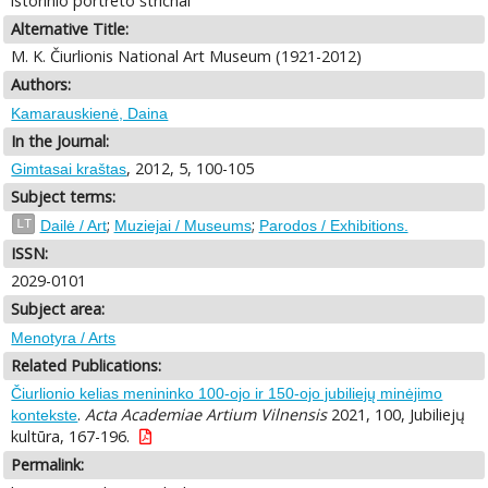
istorinio portreto štrichai
Alternative Title:
M. K. Čiurlionis National Art Museum (1921-2012)
Authors:
Kamarauskienė, Daina
In the Journal:
, 2012, 5, 100-105
Gimtasai kraštas
Subject terms:
;
;
LT
Dailė / Art
Muziejai / Museums
Parodos / Exhibitions.
ISSN:
2029-0101
Subject area:
Menotyra / Arts
Related Publications:
Čiurlionio kelias menininko 100-ojo ir 150-ojo jubiliejų minėjimo
.
Acta Academiae Artium Vilnensis
2021, 100, Jubiliejų
kontekste
kultūra, 167-196.
Permalink: