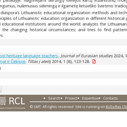
 pasaulyje. Nagrinėjami skirtingų išeivijos kartų lituanistinių mok
ingumus, nulėmusius sėkmingą ir ilgametę lietuviško švietimo tradicij
n diaspora’s Lithuanistic educational organization methods and tec
inciples of Lithuanistic education organization in different historic
educational institutions around the world; analyzes the Lithuanian
the changing historical circumstances; and tries to find patter
es.
ool heritage language teachers.
.
Journal of Eurasian studies
2024, 1
je ir Čekijoje
.
Tiltas į ateitį
2014, 1 (8), 123-128.
8
Search
Project
Expertise
Contacts
© LMT. All rights reserved.
Site is running on
KUSoftas C