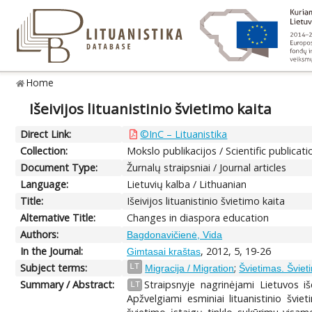
Home
Išeivijos lituanistinio švietimo kaita
Direct Link:
©InC – Lituanistika
Collection:
Mokslo publikacijos / Scientific publicati
Document Type:
Žurnalų straipsniai / Journal articles
Language:
Lietuvių kalba / Lithuanian
Title:
Išeivijos lituanistinio švietimo kaita
Alternative Title:
Changes in diaspora education
Authors:
Bagdonavičienė, Vida
In the Journal:
, 2012, 5, 19-26
Gimtasai kraštas
Subject terms:
;
LT
Migracija / Migration
Švietimas. Švieti
Summary / Abstract:
Straipsnyje nagrinėjami Lietuvos iše
LT
Apžvelgiami esminiai lituanistinio šviet