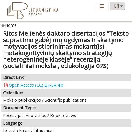
Home
Ritos Melienės daktaro disertacijos "Teksto
supratimo gebėjimų ugdymas ir skaitymo
motyvacijos stiprinimas mokant(is)
metakognityvinių skaitymo strategijų
heterogeninėje klasėje" recenzija
(socialiniai mokslai, edukologija 07S)
Direct Link:
Open Access (CC) BY-SA 4.0
Collection:
Mokslo publikacijos / Scientific publications
Document Type:
Recenzijos. Anotacijos / Book reviews
Language:
Lietuvių kalba / Lithuanian