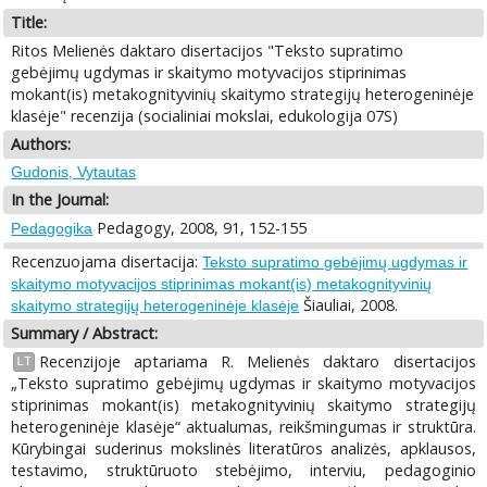
Title:
Ritos Melienės daktaro disertacijos "Teksto supratimo
gebėjimų ugdymas ir skaitymo motyvacijos stiprinimas
mokant(is) metakognityvinių skaitymo strategijų heterogeninėje
klasėje" recenzija (socialiniai mokslai, edukologija 07S)
Authors:
Gudonis, Vytautas
In the Journal:
Pedagogy, 2008, 91, 152-155
Pedagogika
Recenzuojama disertacija:
Teksto supratimo gebėjimų ugdymas ir
skaitymo motyvacijos stiprinimas mokant(is) metakognityvinių
Šiauliai, 2008.
skaitymo strategijų heterogeninėje klasėje
Summary / Abstract:
Recenzijoje aptariama R. Melienės daktaro disertacijos
LT
„Teksto supratimo gebėjimų ugdymas ir skaitymo motyvacijos
stiprinimas mokant(is) metakognityvinių skaitymo strategijų
heterogeninėje klasėje“ aktualumas, reikšmingumas ir struktūra.
Kūrybingai suderinus mokslinės literatūros analizės, apklausos,
testavimo, struktūruoto stebėjimo, interviu, pedagoginio