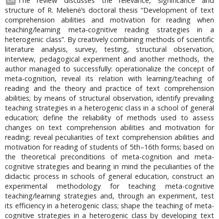
The review discusses the relevance, significance and
EN
structure of R. Melienė’s doctoral thesis “Development of text
comprehension abilities and motivation for reading when
teaching/learning meta-cognitive reading strategies in a
heterogenic class”. By creatively combining methods of scientific
literature analysis, survey, testing, structural observation,
interview, pedagogical experiment and another methods, the
author managed to successfully: operationalize the concept of
meta-cognition, reveal its relation with learning/teaching of
reading and the theory and practice of text comprehension
abilities; by means of structural observation, identify prevailing
teaching strategies in a heterogenic class in a school of general
education; define the reliability of methods used to assess
changes on text comprehension abilities and motivation for
reading; reveal peculiarities of text comprehension abilities and
motivation for reading of students of 5th–16th forms; based on
the theoretical preconditions of meta-cognition and meta-
cognitive strategies and bearing in mind the peculiarities of the
didactic process in schools of general education, construct an
experimental methodology for teaching meta-cognitive
teaching/learning strategies and, through an experiment, test
its efficiency in a heterogenic class; shape the teaching of meta-
cognitive strategies in a heterogenic class by developing text