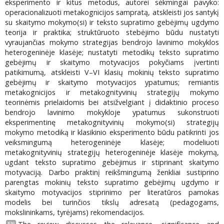
eksperimento ir kitus metodus, autorei sėkmingai pavyko:
operacionalizuoti metakognicijos sampratą, atskleisti jos santykį
su skaitymo mokymo(si) ir teksto supratimo gebėjimų ugdymo
teorija ir praktika; struktūruoto stebėjimo būdu nustatyti
vyraujančias mokymo strategijas bendrojo lavinimo mokyklos
heterogeninėje klasėje; nustatyti metodikų teksto supratimo
gebėjimų ir skaitymo motyvacijos pokyčiams įvertinti
patikimumą, atskleisti V–VI klasių mokinių teksto supratimo
gebėjimų ir skaitymo motyvacijos ypatumus; remiantis
metakognicijos ir metakognityvinių strategijų mokymo
teorinėmis prielaidomis bei atsižvelgiant į didaktinio proceso
bendrojo lavinimo mokykloje ypatumus sukonstruoti
eksperimentinę metakognityvinių mokymo(si) strategijų
mokymo metodiką ir klasikinio eksperimento būdu patikrinti jos
veiksmingumą heterogeninėje klasėje; modeliuoti
metakognityvinių strategijų heterogeninėje klasėje mokymą,
ugdant teksto supratimo gebėjimus ir stiprinant skaitymo
motyvaciją. Darbo praktinį reikšmingumą ženkliai sustiprino
parengtas mokinių teksto supratimo gebėjimų ugdymo ir
skaitymo motyvacijos stiprinimo per literatūros pamokas
modelis bei turinčios tikslų adresatą (pedagogams,
mokslininkams, tyrėjams) rekomendacijos.