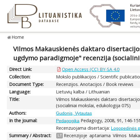
Home
Vilmos Makauskienės daktaro disertacijo
ugdymo paradigmoje" recenzija (socialini
Direct Link:
Open Access (CC) BY-SA 4.0
Collection:
Mokslo publikacijos / Scientific publicati
Document Type:
Recenzijos. Anotacijos / Book reviews
Language:
Lietuvių kalba / Lithuanian
Title:
Vilmos Makauskienės daktaro disertacij
(socialiniai mokslai, edukologija 07S)
Authors:
Gudonis, Vytautas
In the Journal:
Pedagogy, 2008, 91, 146-15
Pedagogika
Recenzuojama disertacija:
Logopedinės p
Summary / Abstract:
Recenzijoje aptariama Vilmos Maka
LT