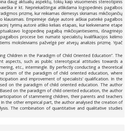
na daug aktualių aspektų, tokių kaip visuomenės stereotipinis
paieška ir kt. Nepriekaištingai atlikdama logopedinės pagalbos
paradigmos prizmę, kur reikiamas dėmesys skiriamas mikčiojančių
mo klausimais. Empirinėje dalyje autorė aiškiai pateikė pagalbos
cinį tyrimą autorė atliko keliais etapais, kur kiekviename etape
tualizavo logopedinę pagalbą mikčiojantiesiems, išnagrinėjo
agalbos procese bei numatė specialistų kvalifikacijos kėlimo
ntiems moksleiviams pažvelgė per atvejų analizės prizmę. Ypač
ng Children in the Paradigm of Child Oriented Education”. The
 aspects, such as public stereotypical attitudes towards a
ng, etc., intermingle. By perfectly conducting a theoretical
he prism of the paradigm of child oriented education, where
icipation and improvement of specialists’ qualification. In the
based on the paradigm of child oriented education. The author
 Based on the paradigm of child oriented education, the author
articipation of stammering children, their parents and teachers
. In the other empirical part, the author analysed the creation of
is. The combination of quantitative and qualitative studies