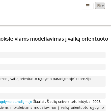
oksleiviams modeliavimas į vaiką orientuoto
imas į vaiką orientuoto ugdymo paradigmoje" recenzija
Šiauliai : Šiaulių universiteto leidykla, 2008.
o ugdymo paradigmoje
esiems moksleiviams modeliavimas į vaiką orientuoto ugdymo