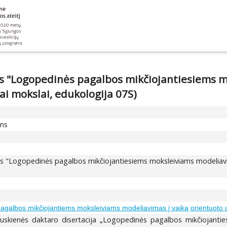
s "Logopedinės pagalbos mikčiojantiesiems m
ai mokslai, edukologija 07S)
ons
os "Logopedinės pagalbos mikčiojantiesiems moksleiviams modeliav
1
agalbos mikčiojantiems moksleiviams modeliavimas į vaiką orientuot
uskienės daktaro disertacija „Logopedinės pagalbos mikčiojanti