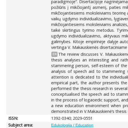
paradigmoje“. Disertacijoje nagrinėjama
požiūris į mikčiojantį asmenį, paties m
mikčiojantiesiems moksleiviams teorinę a
vaikų ugdymo individualizavimo, lygiaver
mikčiojantiesiems moksleiviams analizės,
taikė skirtingus tyrimo metodus. Tyri
ugdymo individualizavimo, aktyvaus mik
galimybes. Kitoje empirinėje dalyje aut
vertinga V. Makauskienės disertaciniame
The review discusses V. Makauskienė
EN
thesis analyses an interesting and ra
stammering person, self-esteem of the 
analysis of speech aid to stammering 
attention is dedicated to the individual
empirical part, the author presents th
performed the thesis research in severa
conceptualised the speech aid to stammer
in the process of logaoedic support, and 
a new education environment when prov
demonstrated in V.Makauskienė’s thesis re
ISSN:
1392-0340; 2029-0551
Subject area:
Edukologija / Education