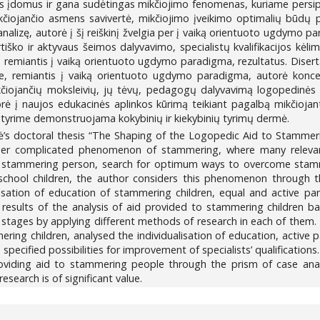
s įdomus ir gana sudėtingas mikčiojimo fenomenas, kuriame persipi
ikčiojančio asmens savivertė, mikčiojimo įveikimo optimalių būdų 
nalizę, autorė į šį reiškinį žvelgia per į vaiką orientuoto ugdymo 
tiško ir aktyvaus šeimos dalyvavimo, specialistų kvalifikacijos kėli
 remiantis į vaiką orientuoto ugdymo paradigma, rezultatus. Diserta
me, remiantis į vaiką orientuoto ugdymo paradigma, autorė koncep
čiojančių moksleivių, jų tėvų, pedagogų dalyvavimą logopedinės p
orė į naujos edukacinės aplinkos kūrimą teikiant pagalbą mikčioja
 tyrime demonstruojama kokybinių ir kiekybinių tyrimų dermė.
’s doctoral thesis “The Shaping of the Logopedic Aid to Stammeri
ther complicated phenomenon of stammering, where many relevant
stammering person, search for optimum ways to overcome stammeri
school children, the author considers this phenomenon through t
isation of education of stammering children, equal and active part
e results of the analysis of aid provided to stammering children 
l stages by applying different methods of research in each of them.
ing children, analysed the individualisation of education, active p
specified possibilities for improvement of specialists’ qualifications
iding aid to stammering people through the prism of case analys
search is of significant value.