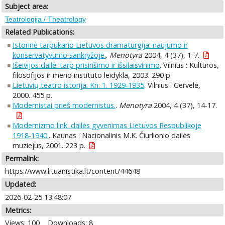
Subject area:
Teatrologija / Theatrology
Related Publications:
Istorinė tarpukario Lietuvos dramaturgija: naujumo ir
konservatyvumo sankryžoje.
.
Menotyra
2004, 4 (37), 1-7.
Išeivijos dailė: tarp prisirišimo ir išsilaisvinimo
. Vilnius : Kultūros,
filosofijos ir meno instituto leidykla, 2003. 290 p.
Lietuvių teatro istorija. Kn. 1. 1929-1935
. Vilnius : Gervelė,
2000. 455 p.
Modernistai prieš modernistus.
.
Menotyra
2004, 4 (37), 14-17.
Modernizmo link: dailės gyvenimas Lietuvos Respublikoje
1918-1940.
. Kaunas : Nacionalinis M.K. Čiurlionio dailės
muziejus, 2001. 223 p.
Permalink:
https://www.lituanistika.lt/content/44648
Updated:
2026-02-25 13:48:07
Metrics:
Views: 100
Downloads: 8