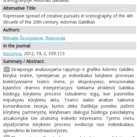
scenografijoje: Adomas Galdikas
Alternative Title:
Expressive spread of creative pursuits in scenography of the 4th
decade of the 20th century. Adomas Galdikas
Authors:
Bitinaitė-Širvinskienė, Raimonda
In the Journal:
, 2012, 19, 2, 105-113
Menotyra
Summary / Abstract:
Straipsnyje analizuojama tapytojo ir grafiko Adomo Galdiko
LT
kūryba teatre, tyrinėjamas jo individualus kūrybinis procesas
kolektyviniame teatro mene, jo ekspresyvios, emocionaliai
kylančios dramos interpretacijos. Siekiama atskleisti Galdikui
būdingą kūrybinio proceso tobulinimo eigą, kuri pasireiškė
impulsyviu kūrybiniu aktu. Teatro dailės analizei taikoma
komunikacinė teorija, kurios dėka išaiškėja poreikis pažinti
kūrybinę partnerystę, kūrybiniam dialogui būdingą pasidalijimą
atsakomybe bei atvirumą individo interesams. Tyrimo metu
atpažįstama kūrybinio proceso evoliucija nuo individualaus
sprendimo iki bendraautorystės.