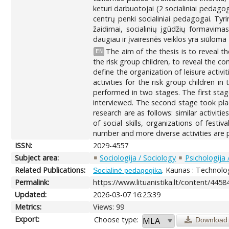
keturi darbuotojai (2 socialiniai pedag
centrų penki socialiniai pedagogai. Ty
žaidimai, socialinių įgūdžių formavima
daugiau ir įvairesnės veiklos yra siūloma
The aim of the thesis is to reveal th
EN
the risk group children, to reveal the co
define the organization of leisure activi
activities for the risk group children
performed in two stages. The first stag
interviewed. The second stage took pla
research are as follows: similar activi
of social skills, organizations of festi
number and more diverse activities are p
ISSN:
2029-4557
Subject area:
Sociologija / Sociology
Psichologija
Related Publications:
. Kaunas : Technolog
Socialinė pedagogika
Permalink:
https://www.lituanistika.lt/content/4458
Updated:
2026-03-07 16:25:39
Metrics:
Views: 99
Export:
Choose type:
Download