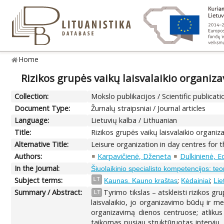
Home
Rizikos grupės vaikų laisvalaikio organi
Collection:
Mokslo publikacijos / Scientific publicati
Document Type:
Žurnalų straipsniai / Journal articles
Language:
Lietuvių kalba / Lithuanian
Title:
Rizikos grupės vaikų laisvalaikio organi
Alternative Title:
Leisure organization in day centres for t
Authors:
Karpavičienė, Dženeta
Dulkinienė, E
In the Journal:
Šiuolaikinio specialisto kompetencijos: teo
Subject terms:
;
;
LT
Kaunas. Kauno kraštas
Kėdainiai
Lie
Summary / Abstract:
Tyrimo tikslas – atskleisti rizikos gr
LT
laisvalaikio, jo organizavimo būdų ir m
organizavimą dienos centruose; atlikus
taikomas pusiau struktūruotas interviu