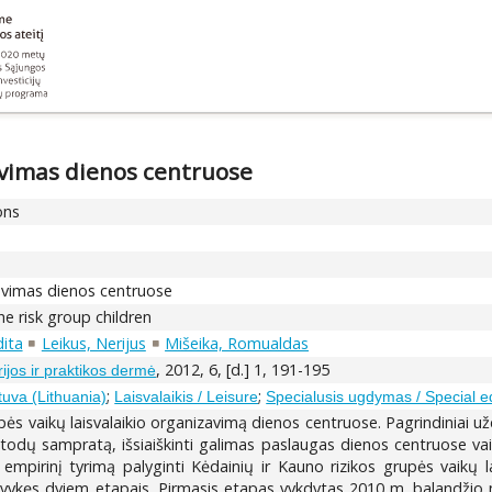
zavimas dienos centruose
ons
zavimas dienos centruose
he risk group children
dita
Leikus, Nerijus
Mišeika, Romualdas
, 2012, 6, [d.] 1, 191-195
rijos ir praktikos dermė
;
;
tuva (Lithuania)
Laisvalaikis / Leisure
Specialusis ugdymas / Special e
upės vaikų laisvalaikio organizavimą dienos centruose. Pagrindiniai užd
etodų sampratą, išsiaiškinti galimas paslaugas dienos centruose vaik
 empirinį tyrimą palyginti Kėdainių ir Kauno rizikos grupės vaikų
, vykęs dviem etapais. Pirmasis etapas vykdytas 2010 m. balandžio