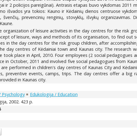
ogai ir 2 policijos pareigūnai). Antrasis etapas buvo vykdomas 2011 
rimo išvados yra tokios: Kauno ir Kėdainių dienos centruose vykdom
s, švenčių, prevencinių renginių, stovyklų, išvykų organizavimas. 
 Kaune.
e organization of leisure activities in the day centres for the risk 
ncept of leisure, ways and methods of its organisation, to find out ser
ties in the day centres for the risk group children, after accomplish
 in the day centres of Kėdainiai town and Kaunas city. The researc
e took place in April, 2010. Four employees (2 social pedagogues and
ce in October, 2011 and involved five social pedagogues from Kauna
ties are performed in children's day centres of Kaunas City and Kėd
vals, preventive events, camps, trips. The day centres offer a big r
rovided in Kaunas city.
 / Psychology
Edukologija / Education
ija, 2002. 423 p.
4