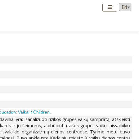
;
ducation
Vaikai / Children.
aviniai yra: išanalizuoti rizikos grupės vaikų sampratą; atskleisti
ams ir jų šeimoms, apibūdinti rizikos grupės vaikų laisvalaikio
 laisvalaikio organizavimą dienos centruose. Tyrimo metu buvo
 mėnesį. Buvo apklausta Kėdainių miesto X vaikų dienos centrų