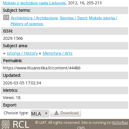
, 2012, 16, 205-213
Mokslo ir technikos raida Lietuvoje
Subject terms:
;
;
LT
Architektūra / Architecture
Sportas / Sport
Mokslo istorija /
History of science.
ISSN:
2029-1566
Subject area:
Istorija / History
Menotyra / Arts
Permalink:
https://www.lituanistika.lt/content/44486
Updated:
2026-03-05 17:02:34
Metrics:
Views: 18
Export:
Choose type:
Download
© LMT. All rights reserved.
Site is running on
KUSoftas
CMS
.