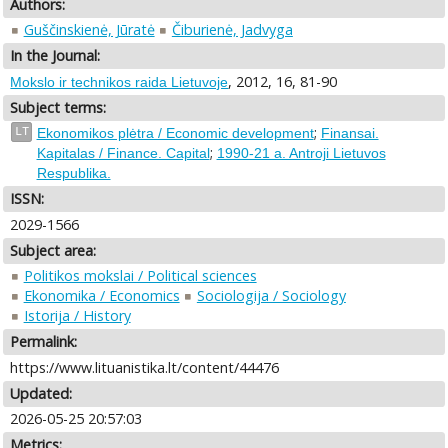
Authors:
Guščinskienė, Jūratė
Čiburienė, Jadvyga
In the Journal:
, 2012, 16, 81-90
Mokslo ir technikos raida Lietuvoje
Subject terms:
;
LT
Ekonomikos plėtra / Economic development
Finansai.
;
Kapitalas / Finance. Capital
1990-21 a. Antroji Lietuvos
Respublika.
ISSN:
2029-1566
Subject area:
Politikos mokslai / Political sciences
Ekonomika / Economics
Sociologija / Sociology
Istorija / History
Permalink:
https://www.lituanistika.lt/content/44476
Updated:
2026-05-25 20:57:03
Metrics: