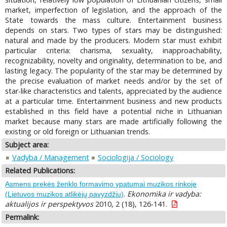
market, imperfection of legislation, and the approach of the
State towards the mass culture. Entertainment business
depends on stars. Two types of stars may be distinguished:
natural and made by the producers. Modern star must exhibit
particular criteria: charisma, sexuality, inapproachability,
recognizability, novelty and originality, determination to be, and
lasting legacy. The popularity of the star may be determined by
the precise evaluation of market needs and/or by the set of
star-like characteristics and talents, appreciated by the audience
at a particular time. Entertainment business and new products
established in this field have a potential niche in Lithuanian
market because many stars are made artificially following the
existing or old foreign or Lithuanian trends.
Subject area:
Vadyba / Management
Sociologija / Sociology
Related Publications:
Asmens prekės ženklo formavimo ypatumai muzikos rinkoje
.
Ekonomika ir vadyba:
(Lietuvos muzikos atlikėjų pavyzdžiu)
aktualijos ir perspektyvos
2010, 2 (18), 126-141.
Permalink: