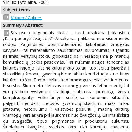
Vilnius: Tyto alba, 2004
Subject terms:
LT
Kultūra / Culture.
Summary / Abstract:
Straipsnio pagrindinis tikslas - rasti atsakymą į klausimą
LT
„Kaip padaryti žvaigždę?" Atsakymas priklauso nuo visuomenės
raidos. Pagrindinės postmodernizmo laikotarpio žmogaus
savybės - tai materialumo išaukštinimas, skubotumas, augantis
nerimas, vertybių stoka, globalizacijos ir nežabojamai plintančių
komunikacijų įtakos pasekmės. Tai nulemia naujas tendencijas
kultūros raidoje. Masinė kultūra kuo toliau, tuo labiau įsiveržia į
šiuolaikinių žmonių gyvenimą ir dar labiau konfliktuoja su elitinės
kultūros raiška. Tampa aišku, kad pramogų verslas yra ir menas,
ir verslas. Šiuo metu Lietuvos pramogų verslas jei ne merdi, tai
yra pradinio vystymosi stadijoje. Labiausiai pramogų verslą
komplikuojantys veiksniai yra susiję su ekonomine situacija,
palyginti nedideliu Lietuvos gyventojų skaičiumi, maža rinka,
įstatymų netobulumu ir valstybės požiūriu į masinę kultūrą.
Pramogų verslas yra priklausomas nuo žvaigždžių. Galima išskirti
du žvaigždžių tipus: prigimtines ir prodiuserių sukurtas.
Šiuolaikinei žvaigždei svarbūs tam tikri kriterijai: charizma,