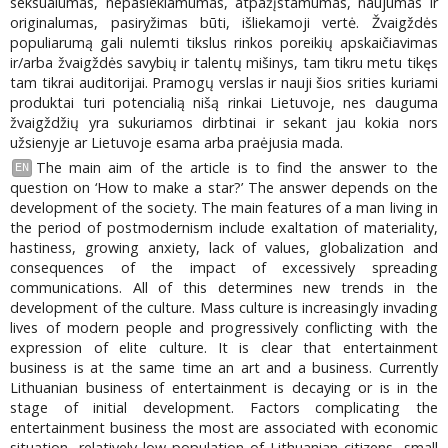
seksualumas, nepasiekiamumas, atpažįstamumas, naujumas ir
originalumas, pasiryžimas būti, išliekamoji vertė. Žvaigždės
populiarumą gali nulemti tikslus rinkos poreikių apskaičiavimas
ir/arba žvaigždės savybių ir talentų mišinys, tam tikru metu tikęs
tam tikrai auditorijai. Pramogų verslas ir nauji šios srities kuriami
produktai turi potencialią nišą rinkai Lietuvoje, nes dauguma
žvaigždžių yra sukuriamos dirbtinai ir sekant jau kokia nors
užsienyje ar Lietuvoje esama arba praėjusia mada.
The main aim of the article is to find the answer to the
EN
question on ‘How to make a star?’ The answer depends on the
development of the society. The main features of a man living in
the period of postmodernism include exaltation of materiality,
hastiness, growing anxiety, lack of values, globalization and
consequences of the impact of excessively spreading
communications. All of this determines new trends in the
development of the culture. Mass culture is increasingly invading
lives of modern people and progressively conflicting with the
expression of elite culture. It is clear that entertainment
business is at the same time an art and a business. Currently
Lithuanian business of entertainment is decaying or is in the
stage of initial development. Factors complicating the
entertainment business the most are associated with economic
situation, relatively low population of Lithuanian citizens, small