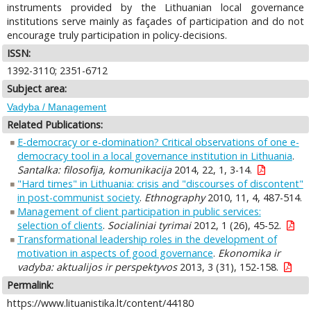
instruments provided by the Lithuanian local governance
institutions serve mainly as façades of participation and do not
encourage truly participation in policy-decisions.
ISSN:
1392-3110; 2351-6712
Subject area:
Vadyba / Management
Related Publications:
E-democracy or e-domination? Critical observations of one e-
democracy tool in a local governance institution in Lithuania
.
Santalka: filosofija, komunikacija
2014, 22, 1, 3-14.
"Hard times" in Lithuania: crisis and "discourses of discontent"
in post-communist society
.
Ethnography
2010, 11, 4, 487-514.
Management of client participation in public services:
selection of clients
.
Socialiniai tyrimai
2012, 1 (26), 45-52.
Transformational leadership roles in the development of
motivation in aspects of good governance
.
Ekonomika ir
vadyba: aktualijos ir perspektyvos
2013, 3 (31), 152-158.
Permalink:
https://www.lituanistika.lt/content/44180