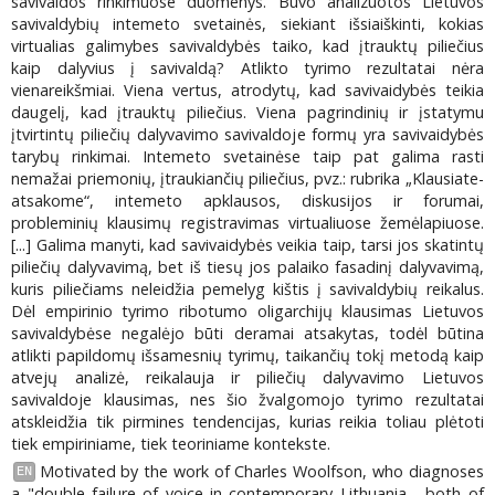
savivaldos rinkimuose duomenys. Buvo analizuotos Lietuvos
savivaldybių intemeto svetainės, siekiant išsiaiškinti, kokias
virtualias galimybes savivaldybės taiko, kad įtrauktų piliečius
kaip dalyvius į savivaldą? Atlikto tyrimo rezultatai nėra
vienareikšmiai. Viena vertus, atrodytų, kad savivaidybės teikia
daugelį, kad įtrauktų piliečius. Viena pagrindinių ir įstatymu
įtvirtintų piliečių dalyvavimo savivaldoje formų yra savivaidybės
tarybų rinkimai. Intemeto svetainėse taip pat galima rasti
nemažai priemonių, įtraukiančių piliečius, pvz.: rubrika „Klausiate-
atsakome“, intemeto apklausos, diskusijos ir forumai,
probleminių klausimų registravimas virtualiuose žemėlapiuose.
[...] Galima manyti, kad savivaidybės veikia taip, tarsi jos skatintų
piliečių dalyvavimą, bet iš tiesų jos palaiko fasadinį dalyvavimą,
kuris piliečiams neleidžia pemelyg kištis į savivaldybių reikalus.
Dėl empirinio tyrimo ribotumo oligarchijų klausimas Lietuvos
savivaldybėse negalėjo būti deramai atsakytas, todėl būtina
atlikti papildomų išsamesnių tyrimų, taikančių tokį metodą kaip
atvejų analizė, reikalauja ir piliečių dalyvavimo Lietuvos
savivaldoje klausimas, nes šio žvalgomojo tyrimo rezultatai
atskleidžia tik pirmines tendencijas, kurias reikia toliau plėtoti
tiek empiriniame, tiek teoriniame kontekste.
Motivated by the work of Charles Woolfson, who diagnoses
EN
a "double failure of voice in contemporary Lithuania - both of