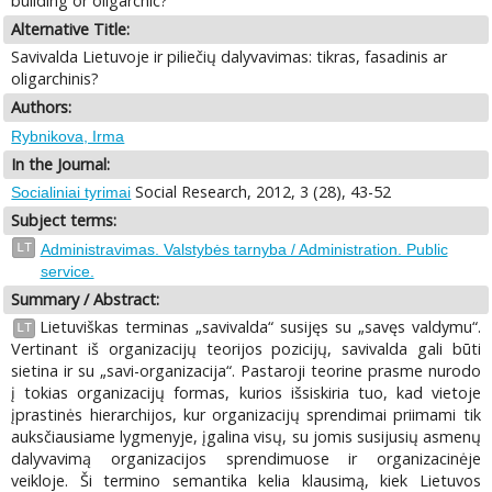
building or oligarchic?
Alternative Title:
Savivalda Lietuvoje ir piliečių dalyvavimas: tikras, fasadinis ar
oligarchinis?
Authors:
Rybnikova, Irma
In the Journal:
Social Research, 2012, 3 (28), 43-52
Socialiniai tyrimai
Subject terms:
LT
Administravimas. Valstybės tarnyba / Administration. Public
service.
Summary / Abstract:
Lietuviškas terminas „savivalda“ susijęs su „savęs valdymu“.
LT
Vertinant iš organizacijų teorijos pozicijų, savivalda gali būti
sietina ir su „savi-organizacija“. Pastaroji teorine prasme nurodo
į tokias organizacijų formas, kurios išsiskiria tuo, kad vietoje
įprastinės hierarchijos, kur organizacijų sprendimai priimami tik
auksčiausiame lygmenyje, įgalina visų, su jomis susijusių asmenų
dalyvavimą organizacijos sprendimuose ir organizacinėje
veikloje. Ši termino semantika kelia klausimą, kiek Lietuvos