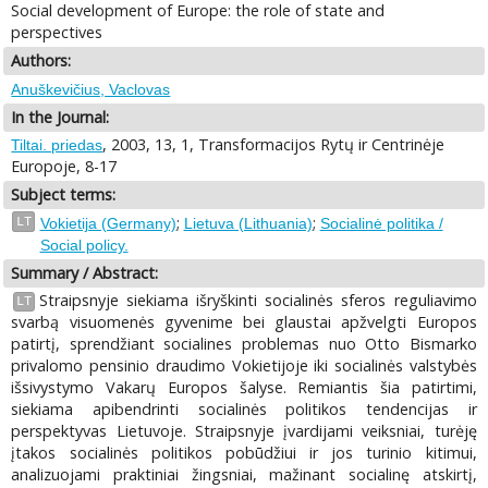
Social development of Europe: the role of state and
perspectives
Authors:
Anuškevičius, Vaclovas
In the Journal:
, 2003, 13, 1, Transformacijos Rytų ir Centrinėje
Tiltai. priedas
Europoje, 8-17
Subject terms:
;
;
LT
Vokietija (Germany)
Lietuva (Lithuania)
Socialinė politika /
Social policy.
Summary / Abstract:
Straipsnyje siekiama išryškinti socialinės sferos reguliavimo
LT
svarbą visuomenės gyvenime bei glaustai apžvelgti Europos
patirtį, sprendžiant socialines problemas nuo Otto Bismarko
privalomo pensinio draudimo Vokietijoje iki socialinės valstybės
išsivystymo Vakarų Europos šalyse. Remiantis šia patirtimi,
siekiama apibendrinti socialinės politikos tendencijas ir
perspektyvas Lietuvoje. Straipsnyje įvardijami veiksniai, turėję
įtakos socialinės politikos pobūdžiui ir jos turinio kitimui,
analizuojami praktiniai žingsniai, mažinant socialinę atskirtį,