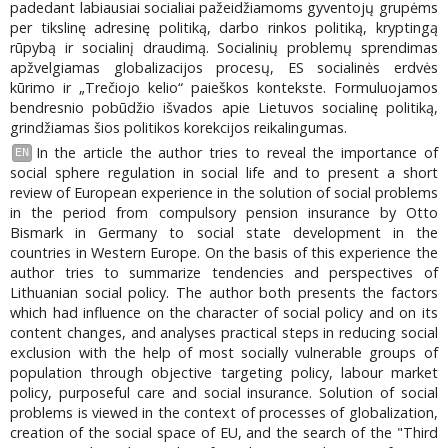
padedant labiausiai socialiai pažeidžiamoms gyventojų grupėms
per tikslinę adresinę politiką, darbo rinkos politiką, kryptingą
rūpybą ir socialinį draudimą. Socialinių problemų sprendimas
apžvelgiamas globalizacijos procesų, ES socialinės erdvės
kūrimo ir „Trečiojo kelio“ paieškos kontekste. Formuluojamos
bendresnio pobūdžio išvados apie Lietuvos socialinę politiką,
grindžiamas šios politikos korekcijos reikalingumas.
In the article the author tries to reveal the importance of
EN
social sphere regulation in social life and to present a short
review of European experience in the solution of social problems
in the period from compulsory pension insurance by Otto
Bismark in Germany to social state development in the
countries in Western Europe. On the basis of this experience the
author tries to summarize tendencies and perspectives of
Lithuanian social policy. The author both presents the factors
which had influence on the character of social policy and on its
content changes, and analyses practical steps in reducing social
exclusion with the help of most socially vulnerable groups of
population through objective targeting policy, labour market
policy, purposeful care and social insurance. Solution of social
problems is viewed in the context of processes of globalization,
creation of the social space of EU, and the search of the "Third