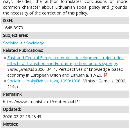
way". Besides, the author formulates conclusions of more
common character about Lithuanian social policy and grounds
the necessity of the correction of this policy.
ISSN:
1648-3979
Subject area:
Sociologija / Sociology
Related Publications:
East and Central Europe countries' development trajectories:
effects of transition and Euro-integration factors synergy
.
Tiltai. priedas
2006, 34, 1, Perspectives of knowledge-based
economy in European Union and Lithuania, 17-26.
Socialiniai pokyčiai: Lietuva, 1990/1998.
. Vilnius : Garnelis, 2000.
214 p.
Permalink:
https://www.lituanistika.lt/content/44131
Updated:
2026-02-25 13:48:43
Metrics: