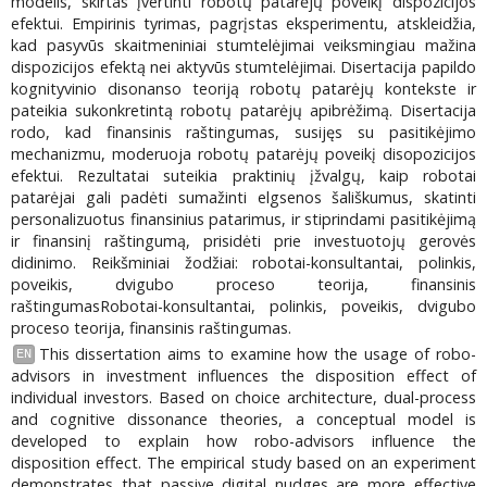
modelis, skirtas įvertinti robotų patarėjų poveikį dispozicijos
efektui. Empirinis tyrimas, pagrįstas eksperimentu, atskleidžia,
kad pasyvūs skaitmeniniai stumtelėjimai veiksmingiau mažina
dispozicijos efektą nei aktyvūs stumtelėjimai. Disertacija papildo
kognityvinio disonanso teoriją robotų patarėjų kontekste ir
pateikia sukonkretintą robotų patarėjų apibrėžimą. Disertacija
rodo, kad finansinis raštingumas, susijęs su pasitikėjimo
mechanizmu, moderuoja robotų patarėjų poveikį disopozicijos
efektui. Rezultatai suteikia praktinių įžvalgų, kaip robotai
patarėjai gali padėti sumažinti elgsenos šališkumus, skatinti
personalizuotus finansinius patarimus, ir stiprindami pasitikėjimą
ir finansinį raštingumą, prisidėti prie investuotojų gerovės
didinimo. Reikšminiai žodžiai: robotai-konsultantai, polinkis,
poveikis, dvigubo proceso teorija, finansinis
raštingumasRobotai-konsultantai, polinkis, poveikis, dvigubo
proceso teorija, finansinis raštingumas.
This dissertation aims to examine how the usage of robo-
EN
advisors in investment influences the disposition effect of
individual investors. Based on choice architecture, dual-process
and cognitive dissonance theories, a conceptual model is
developed to explain how robo-advisors influence the
disposition effect. The empirical study based on an experiment
demonstrates that passive digital nudges are more effective