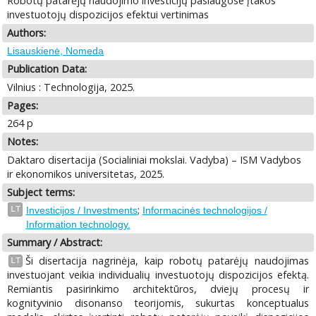
Robotų patarėjų naudojimo investicijų paslaugose įtakos
investuotojų dispozicijos efektui vertinimas
Authors:
Lisauskienė, Nomeda
Publication Data:
Vilnius : Technologija, 2025.
Pages:
264 p
Notes:
Daktaro disertacija (Socialiniai mokslai. Vadyba) – ISM Vadybos
ir ekonomikos universitetas, 2025.
Subject terms:
;
LT
Investicijos / Investments
Informacinės technologijos /
Information technology.
Summary / Abstract:
Ši disertacija nagrinėja, kaip robotų patarėjų naudojimas
LT
investuojant veikia individualių investuotojų dispozicijos efektą.
Remiantis pasirinkimo architektūros, dviejų procesų ir
kognityvinio disonanso teorijomis, sukurtas konceptualus