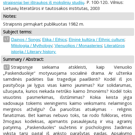
. P. 100-120.. Vilnius:
straipsniai bei ištraukos iš mokslinių studijų
Lietuvių literatūros ir tautosakos institutas, 2003
Notes:
Straipsnis pirmąkart publikuotas 1982 m.
Subject terms:
;
;
;
LT
Dainos / Songs
Etika / Ethics
Etninė kultūra / Ethnic culture
;
;
Mitologija / Mythology
Vienuolijos / Monasteries
Literatūros
istorija / Literary history.
Summary / Abstract:
Straipsnyje siekiama atskleisti, kaip Vienuolio
LT
„Paskenduolėje“ motyvuojama socialinė drama. Ar užtenka
samdinės padėties šiai tragedijai paaiškinti? Kodėl iš jos
pasityčioja jai lygus visas kaimo jaunimas? Kur solidarumas,
užuojauta, kurios niekada netrūko kaimo žmonėms? Kodėl toks
visuotinis pasmerkimas, išstūmimas? Kokia keista jėga
vadovauja tokiems vieningiems kaimo veiksmams nelaimingos
merginos atžvilgiu? Čia paruoštas atsakymas - religinis
fanatizmas. Bet kaimas nebuvo toks, tai rodo folkloras, etinis
žmogaus kodeksas, apimantis pasaulėjautą ir visą agrarinį
patyrimą. „Paskenduolės“ siužetinis ir psichologinis žaidimas
vyksta tarsi pagal iš anksto parašytas gaidas. Apsakymo