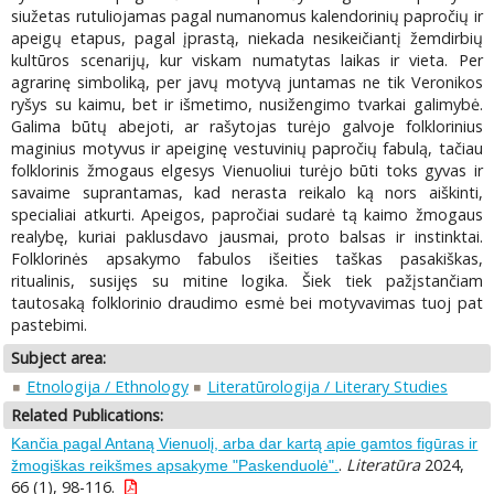
siužetas rutuliojamas pagal numanomus kalendorinių papročių ir
apeigų etapus, pagal įprastą, niekada nesikeičiantį žemdirbių
kultūros scenarijų, kur viskam numatytas laikas ir vieta. Per
agrarinę simboliką, per javų motyvą juntamas ne tik Veronikos
ryšys su kaimu, bet ir išmetimo, nusižengimo tvarkai galimybė.
Galima būtų abejoti, ar rašytojas turėjo galvoje folklorinius
maginius motyvus ir apeiginę vestuvinių papročių fabulą, tačiau
folklorinis žmogaus elgesys Vienuoliui turėjo būti toks gyvas ir
savaime suprantamas, kad nerasta reikalo ką nors aiškinti,
specialiai atkurti. Apeigos, papročiai sudarė tą kaimo žmogaus
realybę, kuriai paklusdavo jausmai, proto balsas ir instinktai.
Folklorinės apsakymo fabulos išeities taškas pasakiškas,
ritualinis, susijęs su mitine logika. Šiek tiek pažįstančiam
tautosaką folklorinio draudimo esmė bei motyvavimas tuoj pat
pastebimi.
Subject area:
Etnologija / Ethnology
Literatūrologija / Literary Studies
Related Publications:
Kančia pagal Antaną Vienuolį, arba dar kartą apie gamtos figūras ir
.
Literatūra
2024,
žmogiškas reikšmes apsakyme "Paskenduolė".
66 (1), 98-116.