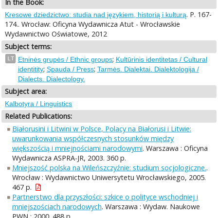
In the Book:
. P. 167-
Kresowe dziedzictwo: studia nad językiem, historią i kulturą
174.. Wrocław: Oficyna Wydawnicza Atut - Wrocławskie
Wydawnictwo Oświatowe, 2012
Subject terms:
;
LT
Etninės grupės / Ethnic groups
Kultūrinis identitetas / Cultural
;
;
identitity
Spauda / Press
Tarmės. Dialektai. Dialektologija /
Dialects. Dialectology.
Subject area:
Kalbotyra / Linguistics
Related Publications:
Białorusini i Litwini w Polsce, Polacy na Białorusi i Litwie:
uwarunkowania współczesnych stosunków między
większością i mniejnościami narodowymi
. Warszawa : Oficyna
Wydawnicza ASPRA-JR, 2003. 360 p.
Mniejszość polska na Wileńszczyźnie: studium socjologiczne.
.
Wrocław : Wydawnictwo Uniwersytetu Wrocławskiego, 2005.
467 p.
Partnerstwo dla przyszłości: szkice o polityce wschodniej i
mniejszościach narodowych
. Warszawa : Wydaw. Naukowe
PWN : 2000. 488 p.