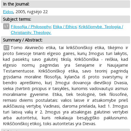
In the Journal:
, 2005, rugsėjo 22
Eidos
Subject terms:
;
;
LT
Filosofija / Philosophy
Etika / Ethics
Krikščionybė. Teologija /
Christianity. Theology.
Summary / Abstract:
Tomo Akviniečio etika, tai krikščioniškoji etika, tikėjimo ir
LT
proto šviesoje tirianti elgesio gaires, kurių žmogus turi laikytis,
kad pasiektų savo galutinį tikslą. Krikščioniška - reiškia, kad
elgesio normų pagrindas yra Senajame ir Naujajame
Testamentuose. Krikščioniškoji etika, savo teorinį pagrindą
grįsdama moraline filosofija, kylančia iš proto svarstymų ir
bendro apreiškimo, kurį žmogui dovanoja dieviškoji Dvasia,
siekia įtvirtinti pricipus ir taisykles, kuriomis vadovautųsi asmuo
moraliniame gyvenime. Etika, tiek teologinė, tiek filosofinė,
remiasi dviems postulatais: valios laisve ir atsakomybe prieš
aukščiausią vertybę. Vadinasi, daroma prielaida, kad: 1. žmogus
turi laisvą valią ir 2. žmogus yra atsakingas galutinei vertybei
arba autoritetui, kuris reikalauja besąlygiško paklusnumo.
Krikščioniškoj etikoj, toks autoritetas yra Dievas.