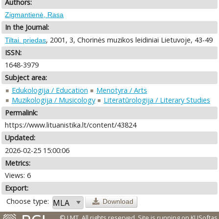
Authors:
Zigmantienė, Rasa
In the Journal:
, 2001, 3, Chorinės muzikos leidiniai Lietuvoje, 43-49
Tiltai. priedas
ISSN:
1648-3979
Subject area:
Edukologija / Education
Menotyra / Arts
Muzikologija / Musicology
Literatūrologija / Literary Studies
Permalink:
https://www.lituanistika.lt/content/43824
Updated:
2026-02-25 15:00:06
Metrics:
Views: 6
Export:
Choose type:
Download
© LMT. All rights reserved.
Site is running on
KUSoftas