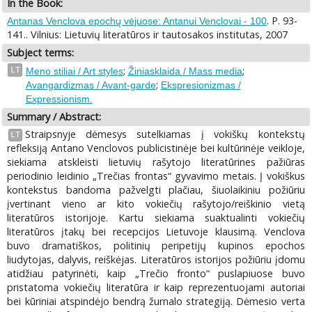
In the Book:
. P. 93-
Antanas Venclova epochų vėjuose: Antanui Venclovai - 100
141.. Vilnius: Lietuvių literatūros ir tautosakos institutas, 2007
Subject terms:
;
;
LT
Meno stiliai / Art styles
Žiniasklaida / Mass media
;
Avangardizmas / Avant-garde
Ekspresionizmas /
Expressionism.
Summary / Abstract:
Straipsnyje dėmesys sutelkiamas į vokiškų kontekstų
LT
refleksiją Antano Venclovos publicistinėje bei kultūrinėje veikloje,
siekiama atskleisti lietuvių rašytojo literatūrines pažiūras
periodinio leidinio „Trečias frontas“ gyvavimo metais. Į vokiškus
kontekstus bandoma pažvelgti plačiau, šiuolaikiniu požiūriu
įvertinant vieno ar kito vokiečių rašytojo/reiškinio vietą
literatūros istorijoje. Kartu siekiama suaktualinti vokiečių
literatūros įtakų bei recepcijos Lietuvoje klausimą. Venclova
buvo dramatiškos, politinių peripetijų kupinos epochos
liudytojas, dalyvis, reiškėjas. Literatūros istorijos požiūriu įdomu
atidžiau patyrinėti, kaip „Trečio fronto“ puslapiuose buvo
pristatoma vokiečių literatūra ir kaip reprezentuojami autoriai
bei kūriniai atspindėjo bendrą žurnalo strategiją. Dėmesio verta