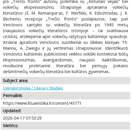
yra „Trečio fronto“ autorių polemika su „Keturiais vėjais“ bei
vokiečių ekspresionizmu. Straipsnyje aptariama vokiečių
literatūros (E. M. Remarque'as, F. Werfelis, K. Edschmidas, J. R.
Becheris) recepcija „Trečio fronto“ puslapiuose, taip pat
Venclovos santykis su vokiečių literatūra po 1945 metų
(naujausios vokiečių literatūros istorijoje – tai svarbiausia
cezūra), atsiliepimai apie vokiečių rašytojus kultūrinėje spaudoje.
Atskirai aprašomi Venclovos susitikimai su iškiliais kūrėjais Th.
Mannu, A. Zweigu ir jų vertinimas straipsniuose. Identifikuoti
Venclovos kultūrinės publicistinės veiklos vokiški kontekstai būtų
ekspresionizmas, avangardizmas, naujasis daiktiškumas,
revoliucinė proletarinė literatūra bei pirmųjų pokario
dešimtmečių vokiečių literatūra bei kultūros gyvenimas.
Subject area:
Literatūrologija / Literary Studies
Permalink:
https://www.lituanistika.lt/content/43771
Updated:
2026-04-17 07:53:29
Metrics: