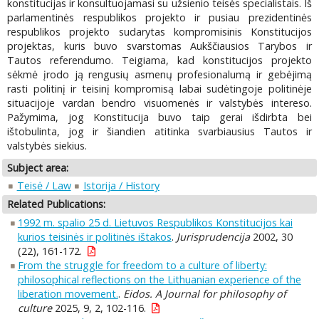
konstitucijas ir konsultuojamasi su užsienio teisės specialistais. Iš
parlamentinės respublikos projekto ir pusiau prezidentinės
respublikos projekto sudarytas kompromisinis Konstitucijos
projektas, kuris buvo svarstomas Aukščiausios Tarybos ir
Tautos referendumo. Teigiama, kad konstitucijos projekto
sėkmė įrodo ją rengusių asmenų profesionalumą ir gebėjimą
rasti politinį ir teisinį kompromisą labai sudėtingoje politinėje
situacijoje vardan bendro visuomenės ir valstybės intereso.
Pažymima, jog Konstitucija buvo taip gerai išdirbta bei
ištobulinta, jog ir šiandien atitinka svarbiausius Tautos ir
valstybės siekius.
Subject area:
Teisė / Law
Istorija / History
Related Publications:
1992 m. spalio 25 d. Lietuvos Respublikos Konstitucijos kai
kurios teisinės ir politinės ištakos
.
Jurisprudencija
2002, 30
(22), 161-172.
From the struggle for freedom to a culture of liberty:
philosophical reflections on the Lithuanian experience of the
liberation movement.
.
Eidos. A Journal for philosophy of
culture
2025, 9, 2, 102-116.