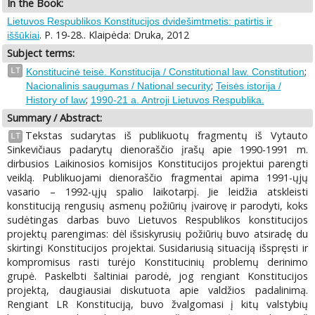
In the Book:
Lietuvos Respublikos Konstitucijos dvidešimtmetis: patirtis ir
. P. 19-28.. Klaipėda: Druka, 2012
iššūkiai
Subject terms:
;
LT
Konstitucinė teisė. Konstitucija / Constitutional law. Constitution
;
Nacionalinis saugumas / National security
Teisės istorija /
;
History of law
1990-21 a. Antroji Lietuvos Respublika.
Summary / Abstract:
Tekstas sudarytas iš publikuotų fragmentų iš Vytauto
LT
Sinkevičiaus padarytų dienoraščio įrašų apie 1990-1991 m.
dirbusios Laikinosios komisijos Konstitucijos projektui parengti
veiklą. Publikuojami dienoraščio fragmentai apima 1991-ųjų
vasario – 1992-ųjų spalio laikotarpį. Jie leidžia atskleisti
konstituciją rengusių asmenų požiūrių įvairovę ir parodyti, koks
sudėtingas darbas buvo Lietuvos Respublikos konstitucijos
projektų parengimas: dėl išsiskyrusių požiūrių buvo atsiradę du
skirtingi Konstitucijos projektai. Susidariusią situaciją išspręsti ir
kompromisus rasti turėjo Konstitucinių problemų derinimo
grupė. Paskelbti šaltiniai parodė, jog rengiant Konstitucijos
projektą, daugiausiai diskutuota apie valdžios padalinimą.
Rengiant LR Konstituciją, buvo žvalgomasi į kitų valstybių