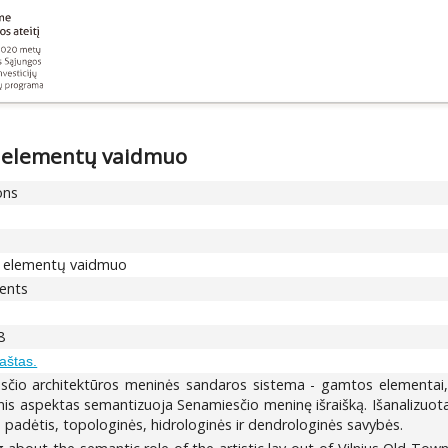
s elementų vaidmuo
ons
os elementų vaidmuo
ments
8
raštas.
sčio architektūros meninės sandaros sistema - gamtos elementai, k
tinis aspektas semantizuoja Senamiesčio meninę išraišką. Išanalizuota,
 padėtis, topologinės, hidrologinės ir dendrologinės savybės.