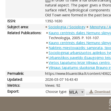
In order to have a full understandin
EN
natural aspect. The paper gives a thor
surface relief, hydrological component
Old Town were formed in the past becaus
ISSN:
1392-1630
Subject area:
Sociologija / Sociology
Menotyra / A
Related Publications:
Kauno centrinės dalies Nemuno slėnyj
Technologija, 2005. P. 101-107.
Kauno centrinės dalies Nemuno slėnyj
Naktinis miestovaizdis: samprata, tipo
Sociologiniai urbanizuotos aplinkos tyri
Urbanistikos paveldo išsaugojimo teisi
Vietos tapatumo krizė Vilniaus centro 
Vilniaus tapatumo sluoksniai Brauno 
Permalink:
https://www.lituanistika.lt/content/4362
Updated:
2026-03-07 16:43:43
Metrics:
Views: 92
Export:
Choose type:
Download