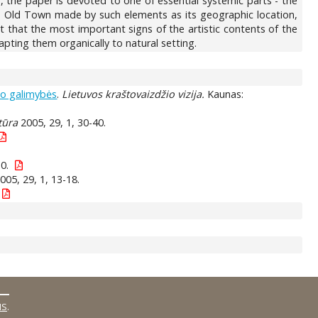
n, the paper is devoted to one of essential systemic parts - the
he Old Town made by such elements as its geographic location,
 that the most important signs of the artistic contents of the
pting them organically to natural setting.
mo galimybės
.
Lietuvos kraštovaizdžio vizija.
Kaunas:
tūra
2005, 29, 1, 30-40.
0.
005, 29, 1, 13-18.
MS
.