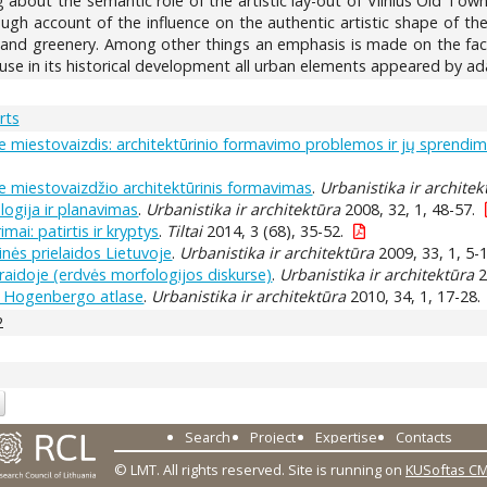
g about the semantic role of the artistic lay-out of Vilnius Old Tow
ough account of the influence on the authentic artistic shape of t
s and greenery. Among other things an emphasis is made on the fact
e in its historical development all urban elements appeared by ada
rts
e miestovaizdis: architektūrinio formavimo problemos ir jų sprendi
e miestovaizdžio architektūrinis formavimas
.
Urbanistika ir architek
logija ir planavimas
.
Urbanistika ir architektūra
2008, 32, 1, 48-57.
mai: patirtis ir kryptys
.
Tiltai
2014, 3 (68), 35-52.
nės prielaidos Lietuvoje
.
Urbanistika ir architektūra
2009, 33, 1, 5-1
raidoje (erdvės morfologijos diskurse)
.
Urbanistika ir architektūra
2
ir Hogenbergo atlase
.
Urbanistika ir architektūra
2010, 34, 1, 17-28.
2
Search
Project
Expertise
Contacts
© LMT. All rights reserved.
Site is running on
KUSoftas C