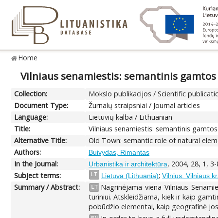
Home
Vilniaus senamiestis: semantinis gamto
Collection:
Mokslo publikacijos / Scientific publicati
Document Type:
Žurnalų straipsniai / Journal articles
Language:
Lietuvių kalba / Lithuanian
Title:
Vilniaus senamiestis: semantinis gamt
Alternative Title:
Old Town: semantic role of natural ele
Authors:
Buivydas, Rimantas
In the Journal:
, 2004, 28, 1, 3-
Urbanistika ir architektūra
Subject terms:
;
LT
Lietuva (Lithuania)
Vilnius. Vilniaus k
Summary / Abstract:
Nagrinėjama viena Vilniaus Senamie
LT
turiniui. Atskleidžiama, kiek ir kaip gam
pobūdžio elementai, kaip geografinė jos