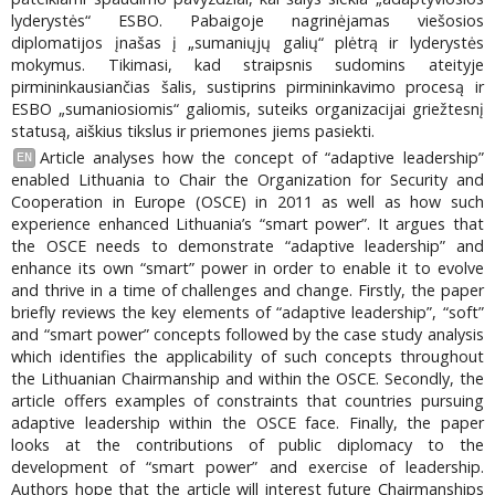
lyderystės“ ESBO. Pabaigoje nagrinėjamas viešosios
diplomatijos įnašas į „sumaniųjų galių“ plėtrą ir lyderystės
mokymus. Tikimasi, kad straipsnis sudomins ateityje
pirmininkausiančias šalis, sustiprins pirmininkavimo procesą ir
ESBO „sumaniosiomis“ galiomis, suteiks organizacijai griežtesnį
statusą, aiškius tikslus ir priemones jiems pasiekti.
Article analyses how the concept of “adaptive leadership”
EN
enabled Lithuania to Chair the Organization for Security and
Cooperation in Europe (OSCE) in 2011 as well as how such
experience enhanced Lithuania’s “smart power”. It argues that
the OSCE needs to demonstrate “adaptive leadership” and
enhance its own “smart” power in order to enable it to evolve
and thrive in a time of challenges and change. Firstly, the paper
briefly reviews the key elements of “adaptive leadership”, “soft”
and “smart power” concepts followed by the case study analysis
which identifies the applicability of such concepts throughout
the Lithuanian Chairmanship and within the OSCE. Secondly, the
article offers examples of constraints that countries pursuing
adaptive leadership within the OSCE face. Finally, the paper
looks at the contributions of public diplomacy to the
development of “smart power” and exercise of leadership.
Authors hope that the article will interest future Chairmanships