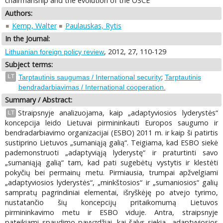
chairmanship and the evolution of the OSCE
Authors:
Kemp, Walter
Paulauskas, Rytis
In the Journal:
, 2012, 27, 110-129
Lithuanian foreign policy review
Subject terms:
;
LT
Tarptautinis saugumas / International security
Tarptautinis
bendradarbiavimas / International cooperation.
Summary / Abstract:
Straipsnyje analizuojama, kaip „adaptyviosios lyderystės“
LT
koncepcija leido Lietuvai pirmininkauti Europos saugumo ir
bendradarbiavimo organizacijai (ESBO) 2011 m. ir kaip ši patirtis
sustiprino Lietuvos „sumaniąją galią“. Teigiama, kad ESBO siekė
pademonstruoti „adaptyviąją lyderystę“ ir praturtinti savo
„sumaniąją galią“ tam, kad pati sugebėtų vystytis ir klestėti
pokyčių bei permainų metu. Pirmiausia, trumpai apžvelgiami
„adaptyviosios lyderystės“, „minkštosios“ ir „sumaniosios“ galių
sampratų pagrindiniai elementai, išryškėję po atvejo tyrimo,
nustatančio šių koncepcijų pritaikomumą Lietuvos
pirmininkavimo metu ir ESBO viduje. Antra, straipsnyje
pateikiami spaudimo pavyzdžiai, kai šalys siekia „adaptyviosios