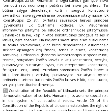
Konstitucijos 25 str. kiekvienam žmogui suteikia galimybę laisvai
formuoti savo nuomonę ir pažiūras bei laisvai jas skleisti. Tai
būtina sąlyga demokratijai kurti ir saugoti. Konstitucinė
saviraiškos laisvė įgyvendinama ordinariniuose įstatymuose. LR
Konstitucijos 25 str. įtvirtintas saviraiškos laisvės principas
įgyvendintas LR Civiliniame kodekse, LR Visuomenės
informavimo įstatyme bei kituose ordinariniuose įstatymuose.
Saviraiškos laisvė, kaip ir kitos konstitucinės žmogaus teisės ir
laisvės, nėra absoliuti. Naudojantis saviraiškos laisve susiduriama
su tokiais reikalavimais, kurie būtini demokratinėje visuomenėje
siekiant apsaugoti kitų žmonių teises ir laisves, konstitucinę
santvarką. Ordinariniai (bendros kompetencijos ir specializuoti)
teismai, spręsdami žodžio laisvės ir kitų konstitucinių vertybių
pusiausvyros nustatymo bylas, turi interpretuoti konstitucinių
žmogaus teisių turinį. Priimdami sprendimus žodžio laisvės ir
kitų konstitucinių vertybių pusiausvyros nustatymo bylose
ordinariniai teismai turi remtis žodžio laisvės ir kitų konstitucinių
vertybių konstitucine dimensija.
Constitution of the Republic of Lithuania sets the principal
EN
democratic values of society. Human rights assume special role
in the system of constitutional values. Article 25 of the
Constitution of the Republic of Lithuania establishes the right of
a human being to have his own convictions and freely express