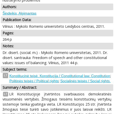
nustatymo problemos
Authors:
Šindeikis, Algimantas
Publication Data:
Vilnius : Mykolo Romerio universiteto Leidybos centras, 2011.
Pages:
264 p
Notes:
Dr. disert. (social. m.) - Mykolo Romerio universitetas, 2011. Dr.
disert. santrauka: Freedom of speech and other constitutional
values: issues of balancing. Vilnius, 2011 44 p.
Subject terms:
;
LT
Konstitucinė teisė. Konstitucija / Constitutional law. Constitution
;
Politinės teisės / Political rights
Socialinės teisės / Social rights.
Summary / Abstract:
LR Konstitucijoje įtvirtintos svarbiausios demokratinės
LT
visuomenės vertybės. Žmogaus teisėms konstitucinių vertybių
sistemoje tenka ypatinga vieta. LR Konstitucijos 25 str. įtvirtinta
žmogaus teisė turėti savo įsitikinimus ir juos laisvai reikšti. LR