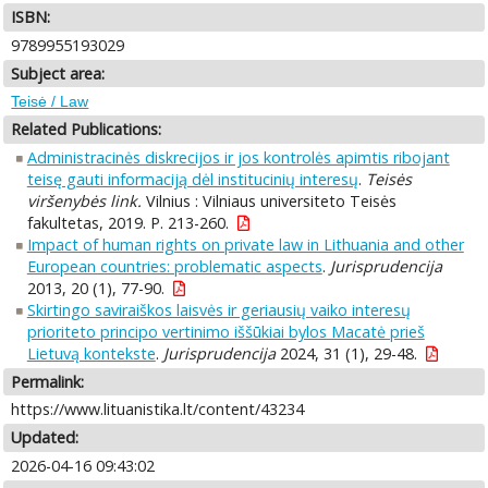
ISBN:
9789955193029
Subject area:
Teisė / Law
Related Publications:
Administracinės diskrecijos ir jos kontrolės apimtis ribojant
teisę gauti informaciją dėl institucinių interesų
.
Teisės
viršenybės link.
Vilnius : Vilniaus universiteto Teisės
fakultetas, 2019. P. 213-260.
Impact of human rights on private law in Lithuania and other
European countries: problematic aspects
.
Jurisprudencija
2013, 20 (1), 77-90.
Skirtingo saviraiškos laisvės ir geriausių vaiko interesų
prioriteto principo vertinimo iššūkiai bylos Macatė prieš
Lietuvą kontekste
.
Jurisprudencija
2024, 31 (1), 29-48.
Permalink:
https://www.lituanistika.lt/content/43234
Updated:
2026-04-16 09:43:02