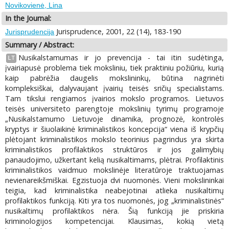
Novikovienė, Lina
In the Journal:
Jurisprudence, 2001, 22 (14), 183-190
Jurisprudencija
Summary / Abstract:
Nusikalstamumas ir jo prevencija - tai itin sudėtinga,
LT
įvairiapusė problema tiek moksliniu, tiek praktiniu požiūriu, kurią
kaip pabrėžia daugelis mokslininkų, būtina nagrinėti
kompleksiškai, dalyvaujant įvairių teisės sričių specialistams.
Tam tikslui rengiamos įvairios mokslo programos. Lietuvos
teisės universiteto parengtoje mokslinių tyrimų programoje
„Nusikalstamumo Lietuvoje dinamika, prognozė, kontrolės
kryptys ir šiuolaikinė kriminalistikos koncepcija“ viena iš krypčių
plėtojant kriminalistikos mokslo teorinius pagrindus yra skirta
kriminalistikos profilaktikos struktūros ir jos galimybių
panaudojimo, užkertant kelią nusikaltimams, plėtrai. Profilaktinis
kriminalistikos vaidmuo mokslinėje literatūroje traktuojamas
nevienareikšmiškai. Egzistuoja dvi nuomonės. Vieni mokslininkai
teigia, kad kriminalistika neabejotinai atlieka nusikaltimų
profilaktikos funkciją. Kiti yra tos nuomonės, jog „kriminalistinės“
nusikaltimų profilaktikos nėra. Šią funkciją jie priskiria
kriminologijos kompetencijai. Klausimas, kokią vietą