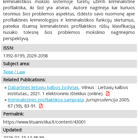
kriminalistikos mokslo sistemoje turėtų užimti kriminalistinė
profilaktika, iki šiol yra atviras. Autorė nagrinėja kai kuriuos
teorinius šios problemos aspektus, išdėsto savo nuomonę apie
profilaktinės kriminologijos ir kriminalistikos funkcijų skirtumus,
pateikia išsamią kriminalistinės profilaktikos rūšių klasifikaciją
nusako tolesnę šios problemos mokslinio nagrinėjimo
perspektyvą.
ISSN:
1392-6195; 2029-2058
Subject area:
Teisė / Law
Related Publications:
Dabartinės lietuvių kalbos žodynas.
. Vilnius : Lietuvių kalbos
institutas., 2021. 1 elektroninis išteklius (online).
Kriminalistinės profilaktikos samprata
.
Jurisprudencija
2005,
67 (59), 83-91.
Permalink:
https://www.lituanistika.lt/content/43001
Updated:
2026-02-25 13:48:39