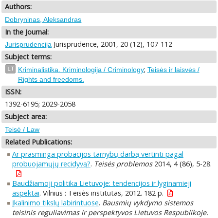
Authors:
Dobryninas, Aleksandras
In the Journal:
Jurisprudence, 2001, 20 (12), 107-112
Jurisprudencija
Subject terms:
;
LT
Kriminalistika. Kriminologija / Criminology
Teisės ir laisvės /
Rights and freedoms.
ISSN:
1392-6195; 2029-2058
Subject area:
Teisė / Law
Related Publications:
Ar prasminga probacijos tarnybų darbą vertinti pagal
probuojamųjų recidyvą?
.
Teisės problemos
2014, 4 (86), 5-28.
Baudžiamoji politika Lietuvoje: tendencijos ir lyginamieji
aspektai
. Vilnius : Teisės institutas, 2012. 182 p.
Įkalinimo tikslų labirintuose
.
Bausmių vykdymo sistemos
teisinis reguliavimas ir perspektyvos Lietuvos Respublikoje.