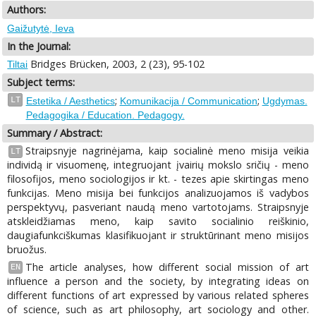
Authors:
Gaižutytė, Ieva
In the Journal:
Bridges Brücken, 2003, 2 (23), 95-102
Tiltai
Subject terms:
;
;
LT
Estetika / Aesthetics
Komunikacija / Communication
Ugdymas.
Pedagogika / Education. Pedagogy.
Summary / Abstract:
Straipsnyje nagrinėjama, kaip socialinė meno misija veikia
LT
individą ir visuomenę, integruojant įvairių mokslo sričių - meno
filosofijos, meno sociologijos ir kt. - tezes apie skirtingas meno
funkcijas. Meno misija bei funkcijos analizuojamos iš vadybos
perspektyvų, pasveriant naudą meno vartotojams. Straipsnyje
atskleidžiamas meno, kaip savito socialinio reiškinio,
daugiafunkciškumas klasifikuojant ir struktūrinant meno misijos
bruožus.
The article analyses, how different social mission of art
EN
influence a person and the society, by integrating ideas on
different functions of art expressed by various related spheres
of science, such as art philosophy, art sociology and other.