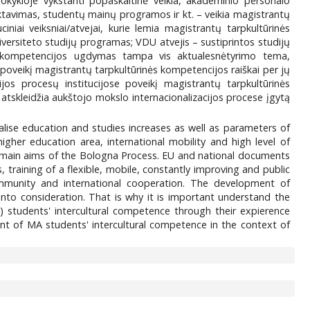
 mokykloje vykstanti popaskaitinė veikla, akademinio personalo
ektavimas, studentų mainų programos ir kt. – veikia magistrantų
iniai veiksniai/atvejai, kurie lemia magistrantų tarpkultūrinės
ersiteto studijų programas; VDU atvejis – sustiprintos studijų
rinės kompetencijos ugdymas tampa vis aktualesnėtyrimo tema,
ą/poveikį magistrantų tarpkultūrinės kompetencijos raiškai per jų
ijos procesų institucijose poveikį magistrantų tarpkultūrinės
atskleidžia aukštojo mokslo internacionalizacijos procese įgytą
alise education and studies increases as well as parameters of
higher education area, international mobility and high level of
he main aims of the Bologna Process. EU and national documents
raining of a flexible, mobile, constantly improving and public
ommunity and international cooperation. The development of
nto consideration. That is why it is important understand the
) students' intercultural competence through their expierence
ent of MA students' intercultural competence in the context of