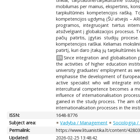
tinklai, tarptautinė/tarpkultūrinė stud
mobilumas per mainus, ekspertinis, konsu
tarpkultūrinės kompetencijos raišką. Tod
kompetencijos ugdymą (ŠU atvejis – ARIA
programos, integruojant tvirtus intern
atsižvelgiant į globalizacijos procesus. 
pačių patirtis, įgytas studijų procese.
kompetencijos raiškai. Keliamas mokslini
patirtį, kuri daro įtaką jų tarpkultūrinė
Since integration and globalisation
EN
the activities of higher education insti
university graduates' employment as wel
emphasise the development of European d
active specialist who will integrate 
intercultural competence becomes a more
influence of internationalisation proce
gained in the study process. The aim of
internationalisation processes in the inst
ISSN:
1648-8776
Subject area:
Vadyba / Management
Sociologija /
Permalink:
https://www.lituanistika.lt/content/4280
Updated:
2026-02-25 13:48:42