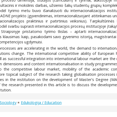
ijų proceso dimensija, studijos (curriculum) ir tyrimai, aukštojoje
ltacinis ir mokslinis darbas, užsienio šalių studentų grupių kompl
ėl tyrimo metu buvo išanalizuoti du internacionalizacijos instituc
DNE projekto įgyvendinimas, internacionalizuojant atitinkamas univ
acionalizacijos praktinius ir patirtinius veiksnius). Tarpkultū
Todėl svarbu suprasti internacionalizacijos procesų institucijoje įtak
 Straipsnyje pristatomo tyrimo tkslas – aptarti internacionalizac
s klausimas: kaip, pasakodami savo gyvenimo istoriją, magistrantai 
s kompetencijos ugdymuisi.
 processes are accelerating in the world, the demand to internation
tutions change. The international competitive ability of European 
l as successful integration into international labour market are t
imensions and content internationalisation in study programmes, t
into the competitive labour market, mobility of the academic c
 topical subject of the research taking globalisation processes i
sses in the institution on the development of Master's Degree (MA
 the research presented in this article is to discuss the developm
itution.
 Sociology
Edukologija / Education
3