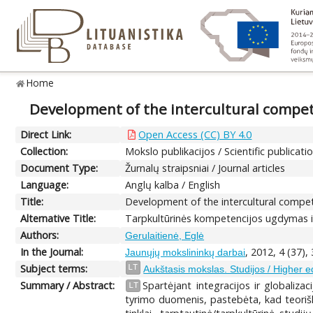
Home
Development of the intercultural compete
Direct Link:
Open Access (CC) BY 4.0
Collection:
Mokslo publikacijos / Scientific publicati
Document Type:
Žurnalų straipsniai / Journal articles
Language:
Anglų kalba / English
Title:
Development of the intercultural compete
Alternative Title:
Tarpkultūrinės kompetencijos ugdymas in
Authors:
Gerulaitienė, Eglė
In the Journal:
, 2012, 4 (37),
Jaunųjų mokslininkų darbai
Subject terms:
LT
Aukštasis mokslas. Studijos / Higher e
Summary / Abstract:
Spartėjant integracijos ir globaliza
LT
tyrimo duomenis, pastebėta, kad teoriškai