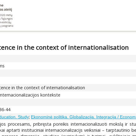
nce in the context of internationalisation
ons
nce in the context of internationalisation
ternacionalizacijos kontekste
 36-44
;
ducation. Study
Ekonominė politika. Globalizacija. Integracija / Economic
cijos procesams, pribręsta poreikis internacionalizuoti mokslą ir st
 aptarti instituciniai internacionalizacijs veiksniai – tarptautinio b