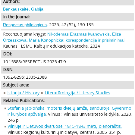
Authors:
Bankauskaitė, Gabija
In the Journal:
, 2025, 47 (52), 130-135
Respectus philologicus
Recenzuojama knyga:
Nikodemas Erazmas Iwanowskis, Eliza
Orzeszkowa, Maria Konopnicka: korespondencija ir prisiminimai
Kaunas : LSMU Kalbų ir edukacijos katedra, 2024.
DOI:
10.15388/RESPECTUS.2025.47.9
ISSN:
1392-8295; 2335-2388
Subject area:
Istorija / History
Literatūrologija / Literary Studies
Related Publications:
Stefania Jabłońska: moteris dviejų amžių sandūroje. Gyvenimo
ir kūrybos apžvalga
. Vilnius : Vilniaus universiteto leidykla, 2020.
245 p.
Vilniuje ir Lietuvos dvaruose: 1815-1843 metų dienoraštis.
.
Vilnius : Regionų kultūrinių iniciatyvų centras, 2005. 351 p.