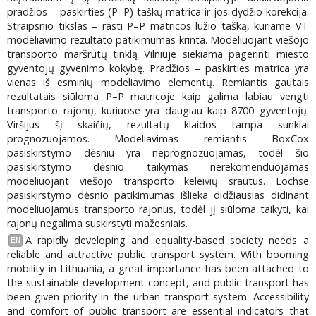
pradžios – paskirties (P–P) taškų matrica ir jos dydžio korekcija.
Straipsnio tikslas – rasti P–P matricos lūžio tašką, kuriame VT
modeliavimo rezultato patikimumas krinta. Modeliuojant viešojo
transporto maršrutų tinklą Vilniuje siekiama pagerinti miesto
gyventojų gyvenimo kokybę. Pradžios – paskirties matrica yra
vienas iš esminių modeliavimo elementų. Remiantis gautais
rezultatais siūloma P–P matricoje kaip galima labiau vengti
transporto rajonų, kuriuose yra daugiau kaip 8700 gyventojų.
Viršijus šį skaičių, rezultatų klaidos tampa sunkiai
prognozuojamos. Modeliavimas remiantis BoxCox
pasiskirstymo dėsniu yra neprognozuojamas, todėl šio
pasiskirstymo dėsnio taikymas nerekomenduojamas
modeliuojant viešojo transporto keleivių srautus. Lochse
pasiskirstymo dėsnio patikimumas išlieka didžiausias didinant
modeliuojamus transporto rajonus, todėl jį siūloma taikyti, kai
rajonų negalima suskirstyti mažesniais.
A rapidly developing and equality-based society needs a
EN
reliable and attractive public transport system. With booming
mobility in Lithuania, a great importance has been attached to
the sustainable development concept, and public transport has
been given priority in the urban transport system. Accessibility
and comfort of public transport are essential indicators that