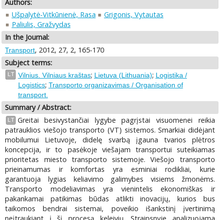
Authors:
Ušpalytė-Vitkūnienė, Rasa
Grigonis, Vytautas
Paliulis, Gražvydas
In the Journal:
, 2012, 27, 2, 165-170
Transport
Subject terms:
;
;
LT
Vilnius. Vilniaus kraštas
Lietuva (Lithuania)
Logistika /
;
Logistics
Transporto organizavimas / Organisation of
transport.
Summary / Abstract:
Greitai besivystančiai lygybe pagrįstai visuomenei reikia
LT
patrauklios viešojo transporto (VT) sistemos. Smarkiai didėjant
mobilumui Lietuvoje, didelę svarbą įgauna tvarios plėtros
koncepcija, ir to pasėkoje viešajam transportui suteikiamas
prioritetas miesto transporto sistemoje. Viešojo transporto
prieinamumas ir komfortas yra esminiai rodikliai, kurie
garantuoja lygias keliavimo galimybes visiems žmonėms.
Transporto modeliavimas yra vienintelis ekonomiškas ir
pakankamai patikimas būdas atlikti inovacijų, kurios bus
taikomos bendrai sistemai, poveikio išankstinį įvertinimą
neįtraukiant į šį procesą keleivių. Straipsnyje analizuojama