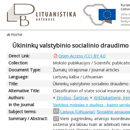
Home
Ūkininkų valstybinio socialinio draudimo
Direct Link:
Open Access (CC) BY 4.0
Collection:
Mokslo publikacijos / Scientific publicati
Document Type:
Žurnalų straipsniai / Journal articles
Language:
Lietuvių kalba / Lithuanian
Title:
Ūkininkų valstybinio socialinio draudimo
Alternative Title:
Classification of state social insurance 
Authors:
Eirošius, Šarūnas
Kriščiukaitienė, Ire
In the Journal:
Vadybos mokslas ir studijos - kaimo verslų i
Subject terms:
;
LT
Lietuva (Lithuania)
Socialinė apsauga.
Summary / Abstract:
Vieni pagrindinių atvirojo koordina
LT
sistema yra labiau tvari ar adekvati nėr