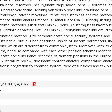
incipai dažnai skiriasi nuo bendrosios sistemos pensijų. Turint sa
 reikalingos reformos, nes lyginant tarpusavyje pensijų sistemas g
narėse veikiančias ūkininkų valstybinio socialinio draudimo pensijų s
e. Straipsnyje, taikant mokslinės literatūros sisteminės analizės met
ento turinio analizės metodus išanalizuotos šalių, turinčių skirtin
inimo metodus išskirti trys ūkininkų pensijų sistemų klasifikavimo kr
 įvertinta dabartinė Lietuvos ūkininkų valstybinio socialinio draudi
ination method is to compare state social security systems and est
tainable, but it is not described, which of system parameters sho
nsions, which are different from common system. Moreover, with its
eform, because compared with each other pension schemes identific
ing state social insurance schemes of farmers’ pensions in the Eu
– literature review, document content analysis, comparative analysi
ensions: integration to common system, type of subsidies and tax bu
ijos
2002, 4, 63-79.
6