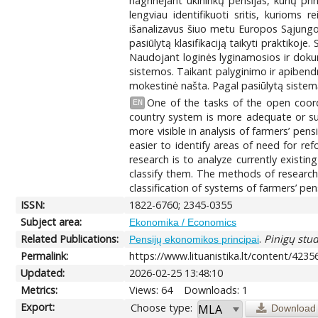
nagrinėjant ūkininkų pensijas, kurių pr
lengviau identifikuoti sritis, kurioms
išanalizavus šiuo metu Europos Sąjungos 
pasiūlytą klasifikaciją taikyti praktikoj
Naudojant loginės lyginamosios ir dokum
sistemos. Taikant palyginimo ir apibendr
mokestinė našta. Pagal pasiūlytą sistemą
One of the tasks of the open coord
EN
country system is more adequate or sus
more visible in analysis of farmers’ pe
easier to identify areas of need for r
research is to analyze currently exist
classify them. The methods of research 
classification of systems of farmers’ p
ISSN:
1822-6760; 2345-0355
Subject area:
Ekonomika / Economics
Related Publications:
.
Pinigų stud
Pensijų ekonomikos principai
Permalink:
https://www.lituanistika.lt/content/4235
Updated:
2026-02-25 13:48:10
Metrics:
Views: 64
Downloads: 1
Export:
Choose type:
Download