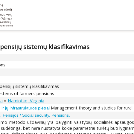
 pensijų sistemų klasifikavimas
ons
 pensijų sistemų klasifikavimas
systems of farmers’ pensions
na
Namiotko, Virginia
Management theory and studies for rural b
r jų infrastruktūros plėtrai
 Pensijos / Social security. Pensions.
vimo metodo uždavinių yra palyginti valstybių socialinės apsaugos 
a sudėtinga, bet nėra nustatyta kokie parametrai turėtų būti lyginami