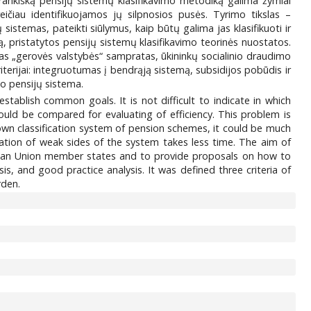
varankišką pensijų sistemų klasifikavimo metodiką galima žymiai
reičiau identifikuojamos jų silpnosios pusės. Tyrimo tikslas –
istemas, pateikti siūlymus, kaip būtų galima jas klasifikuoti ir
odą, pristatytos pensijų sistemų klasifikavimo teorinės nuostatos.
gas „gerovės valstybės“ sampratas, ūkininkų socialinio draudimo
iterijai: integruotumas į bendrąją sistemą, subsidijos pobūdis ir
mo pensijų sistema.
ablish common goals. It is not difficult to indicate in which
uld be compared for evaluating of efficiency. This problem is
 own classification system of pension schemes, it could be much
ation of weak sides of the system takes less time. The aim of
ropean Union member states and to provide proposals on how to
s, and good practice analysis. It was defined three criteria of
rden.