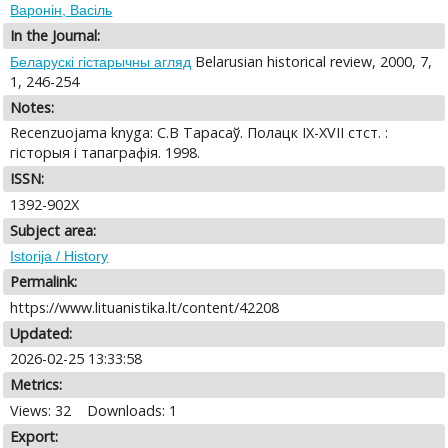
Варонiн, Васiль
In the Journal:
Belarusian historical review, 2000, 7,
Беларускі гістарычны агляд
1, 246-254
Notes:
Recenzuojama knyga: С.В Тарасаў. Полацк IX-XVII стст. :
гiсторыя i тапаграфiя. 1998.
ISSN:
1392-902X
Subject area:
Istorija / History
Permalink:
https://www.lituanistika.lt/content/42208
Updated:
2026-02-25 13:33:58
Metrics:
Views: 32
Downloads: 1
Export: