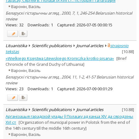
Тарасаў, Сяргей В. Полацк IX-XVII ст.: гісторыя і тапаграфія
Subject area
:
Варонiн, Васiль
History
9
Беларускі гістарычны агляд , 2000, 7, 1, 246-254 Belarusian historical
Text language
review
Country of publication
Views:
32
Downloads:
1
Captured:
2026-07-05 00:00:15
Historical periods
Lithuanian place names
Lituanistika
Scientific publications
Journal articles
straipsnio
Subject
tekstas
[
10.88
]
Journal
«Wielkiego Księstwa Litewskiego Kroniczka krotko pisana»
[Brief
Chronicle of the Grand Duchy of Lithuania]
Варонiн, Васiль
Беларускі гістарычны агляд , 2004, 11, 1-2, 41-57 Belarusian historical
review
Views:
23
Downloads:
1
Captured:
2026-07-09 00:01:29
Lituanistika
Scientific publications
Journal articles
[
10.88
]
Арганізацыя гарадской улады ў Полацку ад канца XIV да сярэдзіны
XVI ст
[Organization of municipal power in Polotsk from the end of
the 14th century till the middle 16th century]
Варонiн, Васiль