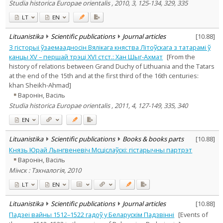
Studia historica Europae orientalis , 2010, 3, 125-134, 329, 335
LT
EN
Lituanistika
Scientific publications
Journal articles
[
10.88
]
З гісторыі ўзаемаадносін Вялікага княства Літоўскага з татарамі ў
канцы XV – першай трэці XVI стст.: Хан Шыг-Ахмат
[From the
history of relations between Grand Duchy of Lithuania and the Tatars
at the end of the 15th and at the first third of the 16th centuries:
khan Sheikh-Ahmad]
Варонiн, Васiль
Studia historica Europae orientalis , 2011, 4, 127-149, 335, 340
EN
Lituanistika
Scientific publications
Books & books parts
[
10.88
]
Князь Юрай Лынгвеневіч Мсціслаўскі: гістарычны партрэт
Варонiн, Васiль
Мінск : Тэхналогія, 2010
LT
EN
Lituanistika
Scientific publications
Journal articles
[
10.88
]
Падзеі вайны 1512–1522 гадоў у Беларускім Падзвінні
[Events of