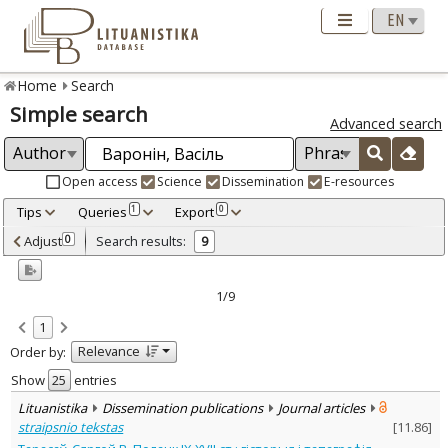
Home
Search
Simple search
Advanced search
Open access
Science
Dissemination
E-resources
Tips
Queries
Export
1
0
Adjusted by criteria
Adjust
Search results:
0
9
0
Year
–
2000
2021
1/9
Refine
:
1
Open access
5
Relevance
Order by:
Scientific publications
8
Dissemination publications
1
Show
entries
Document Type
:
Lituanistika
Dissemination publications
Journal articles
Books & books parts
2
straipsnio tekstas
[
11.86
]
Journal articles
7