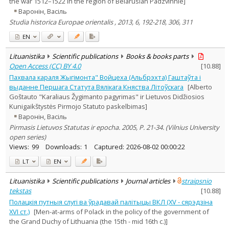
the war 1512–1522 in the region of Belarusian Padzvinnie]
Варонiн, Васiль
Studia historica Europae orientalis , 2013, 6, 192-218, 306, 311
EN
Lituanistika
Scientific publications
Books & books parts
Open Access (CC) BY 4.0
[
10.88
]
Пахвала караля Жыгiмонта" Войцеха (Альбрэхта) Гаштаўта i
выданне Першага Статута Вялiкага Княства Лiтоўскага
[Alberto
Goštauto "Karaliaus Žygimanto pagyrimas" ir Lietuvos Didžiosios
Kunigaikštystės Pirmojo Statuto paskelbimas]
Варонiн, Васiль
Pirmasis Lietuvos Statutas ir epocha. 2005, P. 21-34. (Vilnius University
open series)
Views:
99
Downloads:
1
Captured:
2026-08-02 00:00:22
LT
EN
Lituanistika
Scientific publications
Journal articles
straipsnio
tekstas
[
10.88
]
Полацкія путныя слугі ва ўрадавай палітыцы ВКЛ (ХV - сярэдзіна
ХVI ст.)
[Men-at-arms of Polack in the policy of the government of
the Grand Duchy of Lithuania (the 15th - mid 16th c.)]