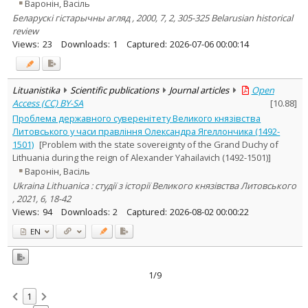
Варонiн, Васiль
Беларускі гістарычны агляд , 2000, 7, 2, 305-325 Belarusian historical
review
Views:
23
Downloads:
1
Captured:
2026-07-06 00:00:14
Lituanistika
Scientific publications
Journal articles
Open
Access (CC) BY-SA
[
10.88
]
Проблема державного суверенітету Великого князівства
Литовського у часи правління Олександра Ягеллончика (1492-
1501)
[Problem with the state sovereignty of the Grand Duchy of
Lithuania during the reign of Alexander Yahailavich (1492-1501)]
Варонiн, Васiль
Ukraina Lithuanica : студії з історії Великого князівства Литовського
, 2021, 6, 18-42
Views:
94
Downloads:
2
Captured:
2026-08-02 00:00:22
EN
1/9
1