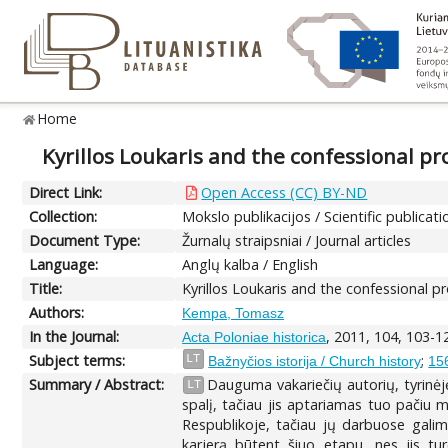
Home
Kyrillos Loukaris and the confessional 
Direct Link:
Open Access (CC) BY-ND
Collection:
Mokslo publikacijos / Scientific publicati
Document Type:
Žurnalų straipsniai / Journal articles
Language:
Anglų kalba / English
Title:
Kyrillos Loukaris and the confessional 
Authors:
Kempa, Tomasz
In the Journal:
, 2011, 104, 103-1
Acta Poloniae historica
Subject terms:
;
LT
Bažnyčios istorija / Church history
156
Summary / Abstract:
Dauguma vakariečių autorių, tyrinėję
LT
spalį, tačiau jis aptariamas tuo pačiu 
Respublikoje, tačiau jų darbuose galim
karjerą būtent šiuo etapu, nes jis turė