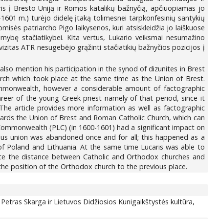
is į Bresto Uniją ir Romos katalikų bažnyčią, apčiuopiamas jo
-1601 m.) turėjo didelę įtaką tolimesnei tarpkonfesinių santykių
omisės patriarcho Pigo laikysenos, kuri atsiskleidžia jo laiškuose
imybę stačiatikybei. Kita vertus, Lukario veiksmai nesumažino
vizitas ATR nesugebėjo grąžinti stačiatikių bažnyčios pozicijos į
lso mention his participation in the synod of dizunites in Brest
urch which took place at the same time as the Union of Brest.
 Commonwealth, however a considerable amount of factographic
areer of the young Greek priest namely of that period, since it
 The article provides more information as well as factographic
towards the Union of Brest and Roman Catholic Church, which can
ian Commonwealth (PLC) (in 1600-1601) had a significant impact on
gious union was abandoned once and for all; this happened as a
 of Poland and Lithuania. At the same time Lucaris was able to
duce the distance between Catholic and Orthodox churches and
the position of the Orthodox church to the previous place.
Petras Skarga ir Lietuvos Didžiosios Kunigaikštystės kultūra,