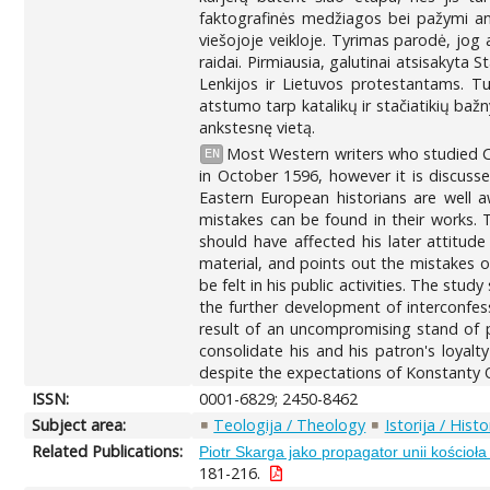
faktografinės medžiagos bei pažymi ank
viešojoje veikloje. Tyrimas parodė, jog 
raidai. Pirmiausia, galutinai atsisakyta 
Lenkijos ir Lietuvos protestantams. Tu
atstumo tarp katalikų ir stačiatikių bažn
ankstesnę vietą.
Most Western writers who studied Cyr
EN
in October 1596, however it is discuss
Eastern European historians are well a
mistakes can be found in their works. T
should have affected his later attitud
material, and points out the mistakes o
be felt in his public activities. The st
the further development of interconfess
result of an uncompromising stand of pa
consolidate his and his patron's loyal
despite the expectations of Konstanty O
ISSN:
0001-6829; 2450-8462
Subject area:
Teologija / Theology
Istorija / Histo
Related Publications:
Piotr Skarga jako propagator unii kościoł
181-216.