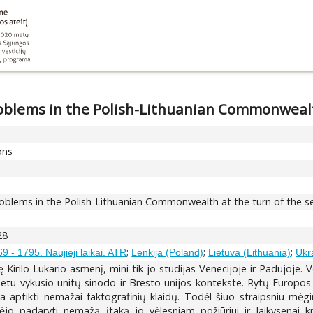
problems in the Polish-Lithuanian Commonweal
ons
problems in the Polish-Lithuanian Commonwealth at the turn of the 
28
;
;
;
9 - 1795. Naujieji laikai. ATR
Lenkija (Poland)
Lietuva (Lithuania)
Ukr
 Kirilo Lukario asmenį, mini tik jo studijas Venecijoje ir Padujoje. 
metu vykusio unitų sinodo ir Bresto unijos kontekste. Rytų Europos
a aptikti nemažai faktografinių klaidų. Todėl šiuo straipsniu mėg
jo padaryti nemažą įtaką jo vėlesniam požiūriui ir laikysenai krik