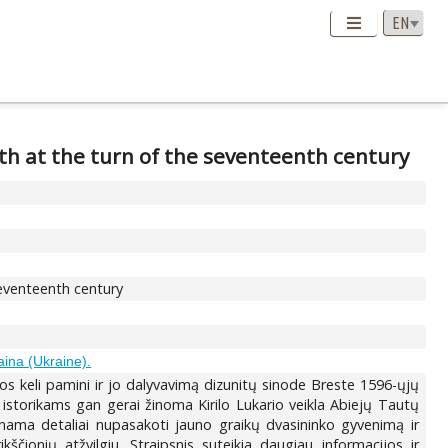
th at the turn of the seventeenth century
seventeenth century
aina (Ukraine).
Vos keli pamini ir jo dalyvavimą dizunitų sinode Breste 1596-ųjų
 istorikams gan gerai žinoma Kirilo Lukario veikla Abiejų Tautų
inama detaliai nupasakoti jauno graikų dvasininko gyvenimą ir
ščionių atžvilgiu. Straipsnis suteikia daugiau informacijos ir