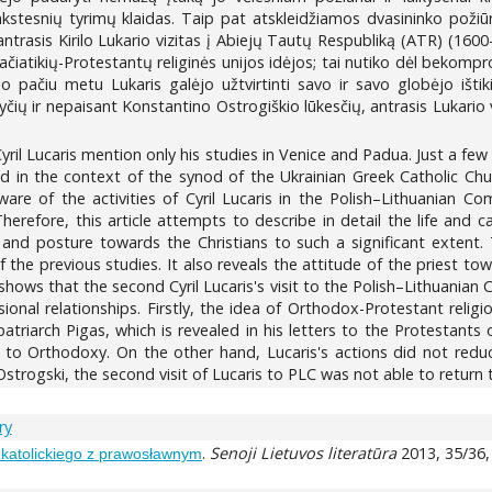
stesnių tyrimų klaidas. Taip pat atskleidžiamos dvasininko požiūr
antrasis Kirilo Lukario vizitas į Abiejų Tautų Respubliką (ATR) (1600
Stačiatikių-Protestantų religinės unijos idėjos; tai nutiko dėl bekompr
o pačiu metu Lukaris galėjo užtvirtinti savo ir savo globėjo ištik
yčių ir nepaisant Konstantino Ostrogiškio lūkesčių, antrasis Lukario 
il Lucaris mention only his studies in Venice and Padua. Just a few a
ed in the context of the synod of the Ukrainian Greek Catholic Ch
ware of the activities of Cyril Lucaris in the Polish–Lithuanian
herefore, this article attempts to describe in detail the life and c
e and posture towards the Christians to such a significant extent.
f the previous studies. It also reveals the attitude of the priest 
udy shows that the second Cyril Lucaris's visit to the Polish–Lithuan
ional relationships. Firstly, the idea of Orthodox-Protestant reli
triarch Pigas, which is revealed in his letters to the Protestants
ty to Orthodoxy. On the other hand, Lucaris's actions did not re
strogski, the second visit of Lucaris to PLC was not able to return 
ry
.
Senoji Lietuvos literatūra
2013, 35/36, 
a katolickiego z prawosławnym