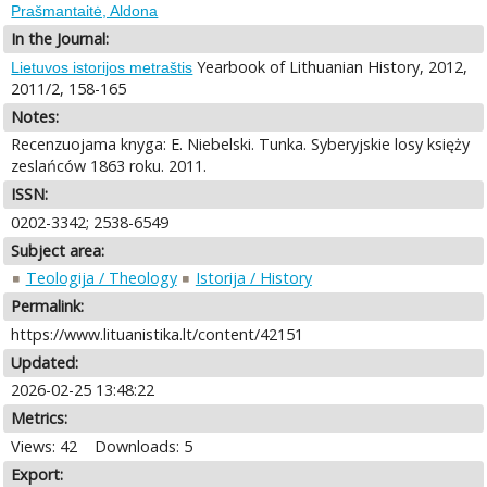
Prašmantaitė, Aldona
In the Journal:
Yearbook of Lithuanian History, 2012,
Lietuvos istorijos metraštis
2011/2, 158-165
Notes:
Recenzuojama knyga: E. Niebelski. Tunka. Syberyjskie losy księży
zeslańców 1863 roku. 2011.
ISSN:
0202-3342; 2538-6549
Subject area:
Teologija / Theology
Istorija / History
Permalink:
https://www.lituanistika.lt/content/42151
Updated:
2026-02-25 13:48:22
Metrics:
Views: 42
Downloads: 5
Export: